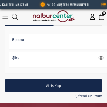
& KALİTELİ MALZEME
%100 MÜŞTERİ MEMNUNİYETİ
0
Giriş Yap
Üye Ol
E-posta
Şifre
Giriş Yap
Şifremi Unuttum