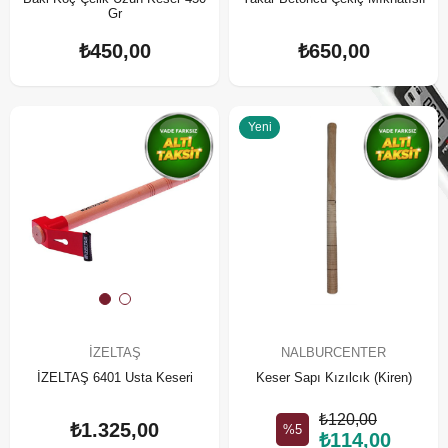
Gr
₺450,00
₺650,00
Yeni
İZELTAŞ
NALBURCENTER
İZELTAŞ 6401 Usta Keseri
Keser Sapı Kızılcık (Kiren)
₺120,00
₺1.325,00
%5
₺114,00