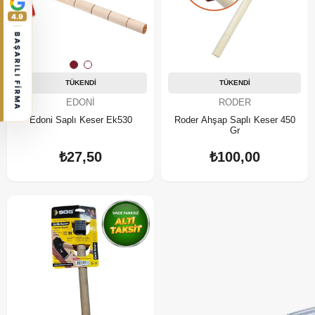
4.9
BAŞARILI FİRMA
TÜKENDI
TÜKENDI
EDONI
RODER
Edoni Saplı Keser Ek530
Roder Ahşap Saplı Keser 450
Gr
₺27,50
₺100,00