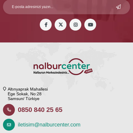
Altınyaprak Mahallesi
Ege Sokak, No:28
Samsun/ Türkiye
0850 840 25 65
iletisim@nalburcenter.com