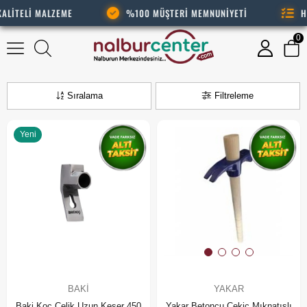
ALİTELİ MALZEME
%100 MÜŞTERİ MEMNUNİYETİ
HA
0
Keserler
Sıralama
Filtreleme
Yeni
BAKI
YAKAR
Baki Koç Çelik Uzun Keser 450
Yakar Betoncu Çekiç Mıknatıslı