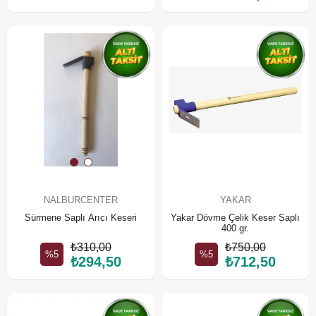
NALBURCENTER
YAKAR
Sürmene Saplı Arıcı Keseri
Yakar Dövme Çelik Keser Saplı
400 gr.
₺310,00
₺750,00
%5
%5
₺294,50
₺712,50