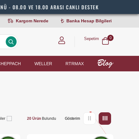
 VE 18.00 ARASI CANLI DESTEK
HIZL
Kargom Nerede
Banka Hesap Bilgileri
0
Sepetim
CHEPPACH
WELLER
RTRMAX
iler
20 Ürün