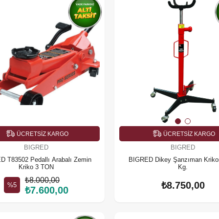
ÜCRETSIZ KARGO
ÜCRETSIZ KARGO
BIGRED
BIGRED
 T83502 Pedallı Arabalı Zemin
BIGRED Dikey Şanzıman Kriko
Kriko 3 TON
Kg.
₺8.000,00
₺8.750,00
%5
₺7.600,00