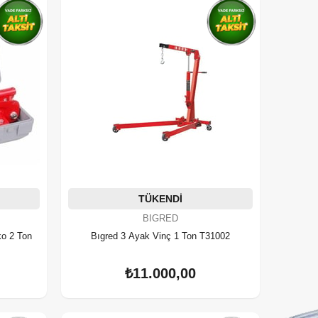
TÜKENDI
BIGRED
ko 2 Ton
Bıgred 3 Ayak Vinç 1 Ton T31002
₺11.000,00