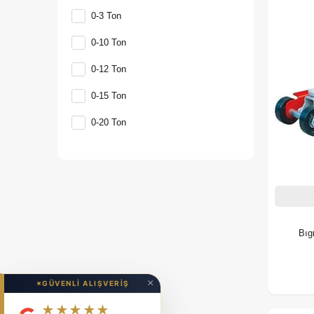
0-3 Ton
0-10 Ton
0-12 Ton
0-15 Ton
0-20 Ton
Bıg
×
✦
GÜVENLİ ALIŞVERİŞ
★★★★★