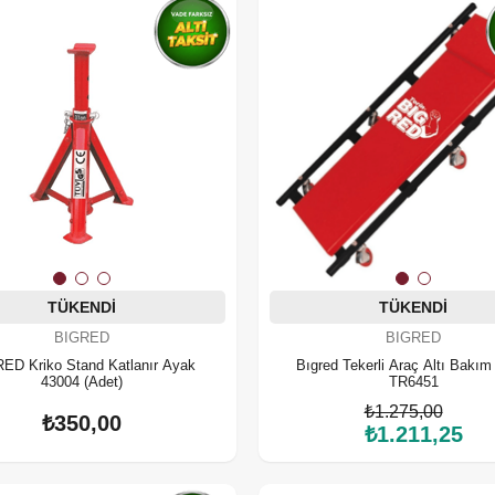
TÜKENDI
TÜKENDI
BIGRED
BIGRED
ED Kriko Stand Katlanır Ayak
Bıgred Tekerli Araç Altı Bakım
43004 (Adet)
TR6451
₺1.275,00
₺350,00
₺1.211,25