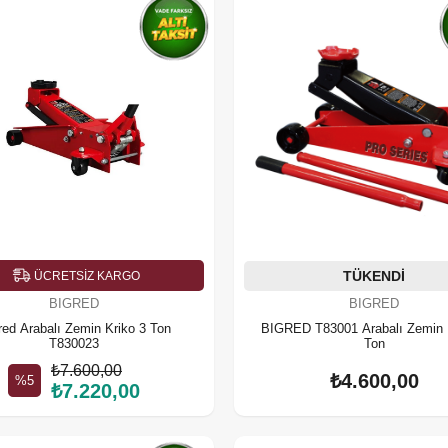
TÜKENDI
ÜCRETSIZ KARGO
BIGRED
BIGRED
red Arabalı Zemin Kriko 3 Ton
BIGRED T83001 Arabalı Zemin 
T830023
Ton
₺7.600,00
₺4.600,00
%5
₺7.220,00