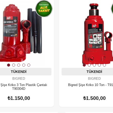
TÜKENDI
TÜKENDI
BIGRED
BIGRED
lı
Bigred Şişe Kriko 10 Ton - T9
T90304D
₺1.150,00
₺1.500,00