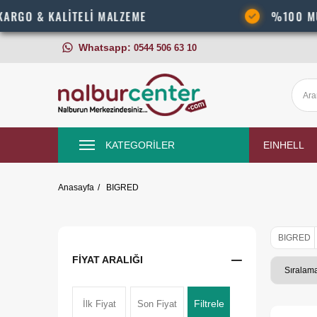
ALİTELİ MALZEME
%100 MÜŞTERİ MEM
Whatsapp:
0544 506 63 10
KATEGORİLER
EINHELL
Anasayfa
BIGRED
BIGRED
FIYAT ARALIĞI
Filtrele