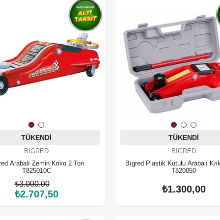
TÜKENDI
TÜKENDI
BIGRED
BIGRED
red Arabalı Zemin Kriko 2 Ton
Bıgred Plastik Kutulu Arabalı Kri
T825010C
T820050
₺3.000,00
₺1.300,00
₺2.707,50