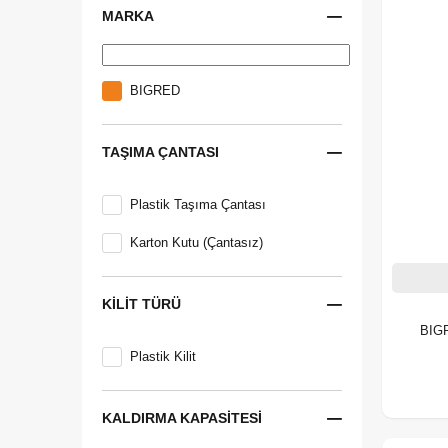
MARKA
İş Güvenliği Grubu
Elektrikli Aletler
BIGRED
TAŞIMA ÇANTASI
Plastik Taşıma Çantası
Karton Kutu (Çantasız)
KILIT TÜRÜ
BIGR
Plastik Kilit
KALDIRMA KAPASITESI