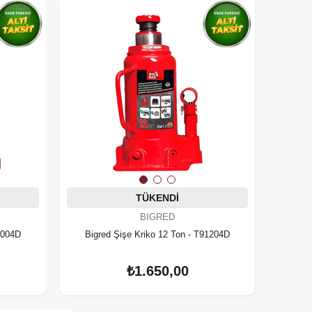
TÜKENDI
BIGRED
1004D
Bigred Şişe Kriko 12 Ton - T91204D
₺1.650,00