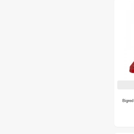
Bigred Şişe Kriko 3 Ton Plastik Çanta