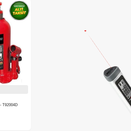
Bigred Şişe Kriko 20 Ton - T92004D
0