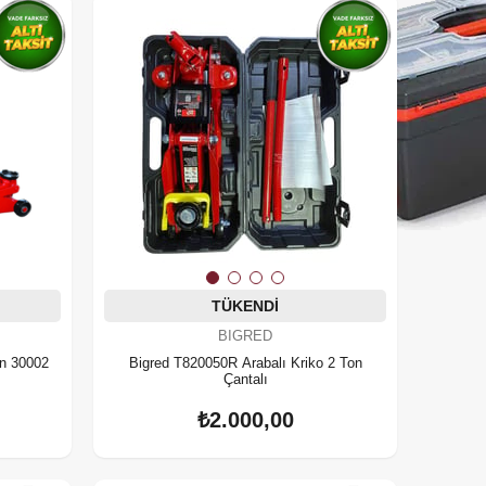
TÜKENDI
BIGRED
on 30002
Bigred T820050R Arabalı Kriko 2 Ton
Çantalı
₺2.000,00