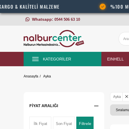
 & KALİTELİ MALZEME
%100 MÜŞTERİ
Whatsapp:
0544 506 63 10
KATEGORİLER
EINHELL
Anasayfa
Ayka
Ayka
FIYAT ARALIĞI
Filtrele