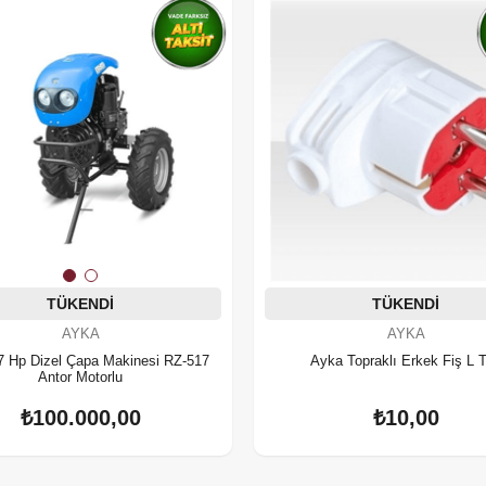
TÜKENDI
TÜKENDI
AYKA
AYKA
7 Hp Dizel Çapa Makinesi RZ-517
Ayka Topraklı Erkek Fiş L T
Antor Motorlu
₺100.000,00
₺10,00