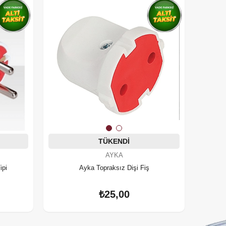
TÜKENDI
AYKA
ipi
Ayka Topraksız Dişi Fiş
₺25,00