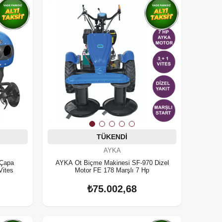
TÜKENDI
AYKA
 Çapa
AYKA Ot Biçme Makinesi SF-970 Dizel
Vites
Motor FE 178 Marşlı 7 Hp
₺75.002,68