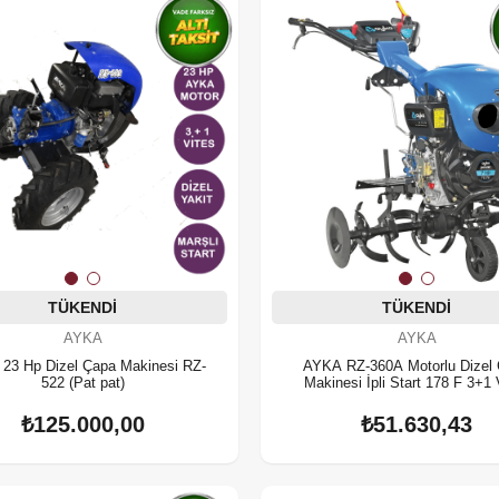
TÜKENDI
TÜKENDI
AYKA
AYKA
RZ-
AYKA RZ-360A Motorlu Dizel
522 (Pat pat)
Makinesi İpli Start 178 F 3+1 
₺125.000,00
₺51.630,43