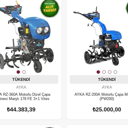
TÜKENDI
TÜKENDI
AYKA
AYKA
 RZ-360A Motorlu Dizel Çapa
AYKA RZ-200A Motorlu Çapa Ma
nesi Marşlı 178 FE 3+1 Vites
(PW200)
₺44.383,39
₺25.000,00