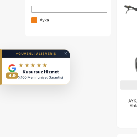
Ayka
×
✦
GÜVENLİ ALIŞVERİŞ
★★★★★
Kusursuz Hizmet
4.9
%100 Memnuniyet Garantisi
AYKA
Maki