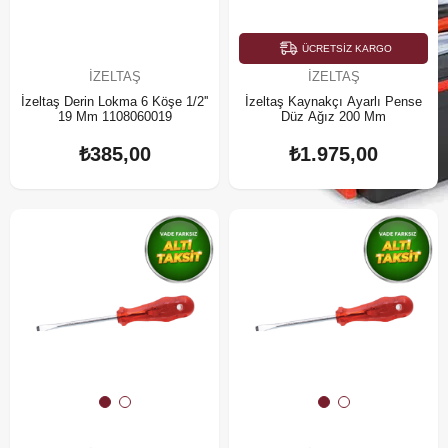
ÜCRETSIZ KARGO
İZELTAŞ
İZELTAŞ
İzeltaş Derin Lokma 6 Köşe 1/2''
İzeltaş Kaynakçı Ayarlı Pense
19 Mm 1108060019
Düz Ağız 200 Mm
₺385,00
₺1.975,00