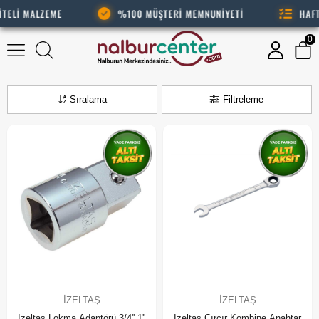
ELİ MALZEME
%100 MÜŞTERİ MEMNUNİYETİ
HAFTAN
0
İzeltaş
Sıralama
Filtreleme
İZELTAŞ
İZELTAŞ
İzeltaş Lokma Adaptörü 3/4'' 1''
İzeltaş Cırcır Kombine Anahtar