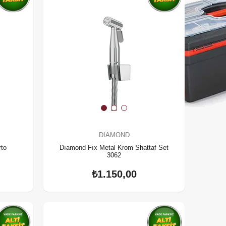
DIAMOND
rto
Dıamond Fıx Metal Krom Shattaf Set
3062
₺1.150,00