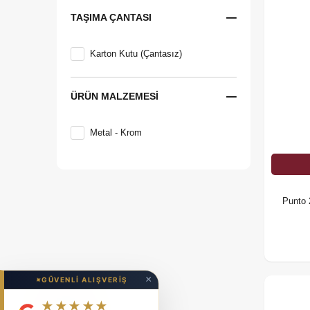
VitrA
TAŞIMA ÇANTASI
Zeus
Karton Kutu (Çantasız)
ÜRÜN MALZEMESI
Metal - Krom
Punto 
×
✦
GÜVENLİ ALIŞVERİŞ
★★★★★