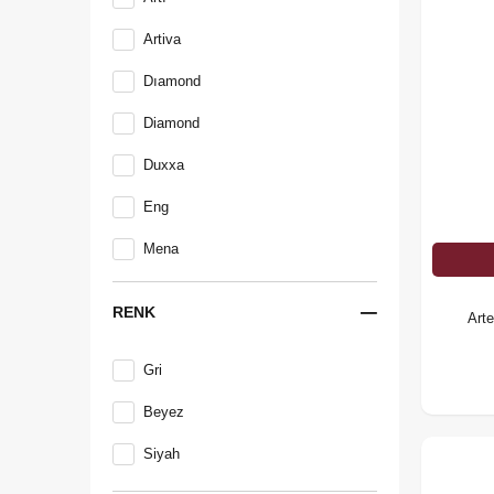
Artiva
Dıamond
Diamond
Duxxa
Eng
Mena
Nalburcenter
RENK
Art
PUNTO
Gri
TEMA
Beyez
Teska
Siyah
Valtemo