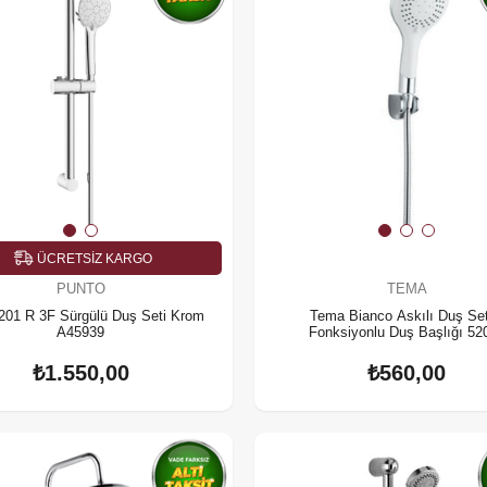
ÜCRETSIZ KARGO
PUNTO
TEMA
201 R 3F Sürgülü Duş Seti Krom
Tema Bianco Askılı Duş Set
A45939
Fonksiyonlu Duş Başlığı 52
₺1.550,00
₺560,00