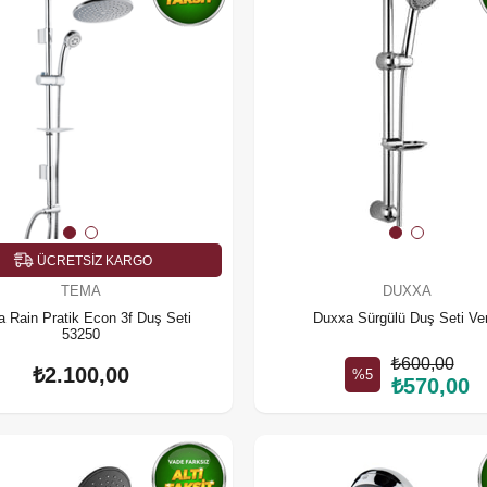
ÜCRETSIZ KARGO
TEMA
DUXXA
 Rain Pratik Econ 3f Duş Seti
Duxxa Sürgülü Duş Seti Ve
53250
₺600,00
₺2.100,00
%5
₺570,00