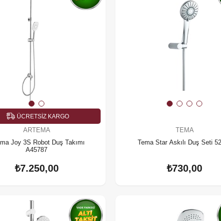
ÜCRETSIZ KARGO
ARTEMA
TEMA
ema Joy 3S Robot Duş Takımı
Tema Star Askılı Duş Seti 5
A45787
₺7.250,00
₺730,00