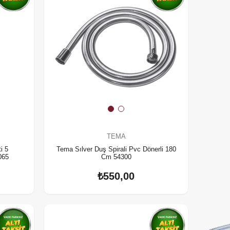
TEMA
i 5
Tema Sılver Duş Spirali Pvc Dönerli 180
065
Cm 54300
₺550,00