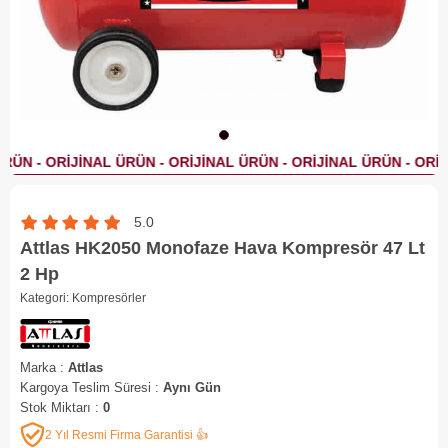
5.0
Attlas HK2050 Monofaze Hava Kompresör 47 Lt
2 Hp
Kategori:
Kompresörler
Marka
:
Attlas
Kargoya Teslim Süresi
:
Aynı Gün
Stok Miktarı
:
0
2 Yıl Resmi Firma Garantisi 👍