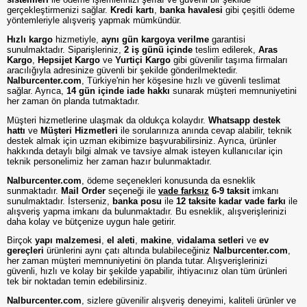
gerçekleştirmenizi sağlar.
Kredi kartı
,
banka havalesi
gibi çeşitli ödeme
yöntemleriyle alışveriş yapmak mümkündür.
Hızlı kargo
hizmetiyle,
aynı gün kargoya verilme
garantisi
sunulmaktadır. Siparişleriniz,
2 iş günü içinde
teslim edilerek,
Aras
Kargo
,
Hepsijet Kargo
ve
Yurtiçi Kargo
gibi güvenilir taşıma firmaları
aracılığıyla adresinize güvenli bir şekilde gönderilmektedir.
Nalburcenter.com
, Türkiye'nin her köşesine hızlı ve güvenli teslimat
sağlar. Ayrıca,
14 gün içinde iade hakkı
sunarak müşteri memnuniyetini
her zaman ön planda tutmaktadır.
Müşteri hizmetlerine ulaşmak da oldukça kolaydır.
Whatsapp destek
hattı
ve
Müşteri Hizmetleri
ile sorularınıza anında cevap alabilir, teknik
destek almak için uzman ekibimize başvurabilirsiniz. Ayrıca, ürünler
hakkında detaylı bilgi almak ve tavsiye almak isteyen kullanıcılar için
teknik personelimiz her zaman hazır bulunmaktadır.
Nalburcenter.com
, ödeme seçenekleri konusunda da esneklik
sunmaktadır.
Mail Order
seçeneği ile
vade farksız
6-9 taksit
imkanı
sunulmaktadır. İsterseniz,
banka posu
ile
12 taksite kadar vade farkı
ile
alışveriş yapma imkanı da bulunmaktadır. Bu esneklik, alışverişlerinizi
daha kolay ve bütçenize uygun hale getirir.
Birçok
yapı malzemesi
,
el aleti
,
makine
,
vidalama setleri
ve
ev
gereçleri
ürünlerini aynı çatı altında bulabileceğiniz
Nalburcenter.com
,
her zaman müşteri memnuniyetini ön planda tutar. Alışverişlerinizi
güvenli, hızlı ve kolay bir şekilde yapabilir, ihtiyacınız olan tüm ürünleri
tek bir noktadan temin edebilirsiniz.
Nalburcenter.com
, sizlere güvenilir alışveriş deneyimi, kaliteli ürünler ve