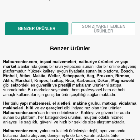
SON ZIYARET EDILEN
BENZER ÜRÜNLER
ÜRÜNLER
Benzer Ürünler
Nalburcenter.com
,
inşaat malzemeleri
,
nalburiye ürünleri
ve
yapı
market
alanlarında geniş bir ürün yelpazesi sunan lider bir online alışveriş
platformudur. Yüksek kaliteyi uygun fiyatlarla sunan bu platform,
Bosch
,
Einhell
,
Attlas
,
Makita
,
Weller
,
Scheppach
,
Aeg
,
Proxxon
,
Rtrmax
,
Akfix
,
Marshall
,
Knipex
,
İzeltaş
,
Rico
,
Karbosan
,
Dekor
,
Magmaweld
gibi sektördeki en güvenilir ve prestijli markaların ürünlerini satışa
sunmaktadır. Bu markalar sayesinde, hem profesyonel hem de hobi
amaçlı kullanıcılar için geniş bir ürün çeşitliliği sağlanmaktadır.
Her türlü
yapı malzemesi
,
el aletleri
,
makine grubu
,
matkap
,
vidalama
makineleri
,
hilti
ve
ev gereçleri
gibi ihtiyacınız olan tüm ürünleri
Nalburcenter.com
’dan temin edebilirsiniz. Kaliteyi ve güveni bir arada
sunan bu platform, her kategorideki ürünleri, müşteri odaklı hizmet
anlayışı ile sağlıklı, güvenli ve hızlı bir şekilde size ulaştırmaktadır.
Nalburcenter.com
, yalnızca kaliteli ürünleriyle değil, aynı zamanda
kullanıcı dostu alışveriş deneyimiyle de fark yaratmaktadır. Site