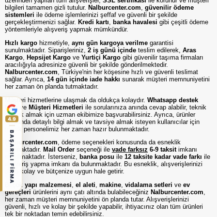
üzerinden yapılan tüm alışverişler,
SSL sertifikası
ile korunur ve müşteri
bilgileri tamamen gizli tutulur.
Nalburcenter.com
,
güvenilir ödeme
sistemleri
ile ödeme işlemlerinizi şeffaf ve güvenli bir şekilde
gerçekleştirmenizi sağlar.
Kredi kartı
,
banka havalesi
gibi çeşitli ödeme
yöntemleriyle alışveriş yapmak mümkündür.
Hızlı kargo
hizmetiyle,
aynı gün kargoya verilme
garantisi
sunulmaktadır. Siparişleriniz,
2 iş günü içinde
teslim edilerek,
Aras
Kargo
,
Hepsijet Kargo
ve
Yurtiçi Kargo
gibi güvenilir taşıma firmaları
aracılığıyla adresinize güvenli bir şekilde gönderilmektedir.
Nalburcenter.com
, Türkiye'nin her köşesine hızlı ve güvenli teslimat
sağlar. Ayrıca,
14 gün içinde iade hakkı
sunarak müşteri memnuniyetini
her zaman ön planda tutmaktadır.
Müşteri hizmetlerine ulaşmak da oldukça kolaydır.
Whatsapp destek
hattı
ve
Müşteri Hizmetleri
ile sorularınıza anında cevap alabilir, teknik
destek almak için uzman ekibimize başvurabilirsiniz. Ayrıca, ürünler
4.9
hakkında detaylı bilgi almak ve tavsiye almak isteyen kullanıcılar için
teknik personelimiz her zaman hazır bulunmaktadır.
BAŞARILI FİRMA
Nalburcenter.com
, ödeme seçenekleri konusunda da esneklik
sunmaktadır.
Mail Order
seçeneği ile
vade farksız
6-9 taksit
imkanı
sunulmaktadır. İsterseniz,
banka posu
ile
12 taksite kadar vade farkı
ile
alışveriş yapma imkanı da bulunmaktadır. Bu esneklik, alışverişlerinizi
daha kolay ve bütçenize uygun hale getirir.
Birçok
yapı malzemesi
,
el aleti
,
makine
,
vidalama setleri
ve
ev
gereçleri
ürünlerini aynı çatı altında bulabileceğiniz
Nalburcenter.com
,
her zaman müşteri memnuniyetini ön planda tutar. Alışverişlerinizi
güvenli, hızlı ve kolay bir şekilde yapabilir, ihtiyacınız olan tüm ürünleri
tek bir noktadan temin edebilirsiniz.