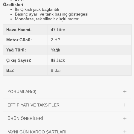
Özellikleri
İki Çıkışlı jack bağlantılı
Basınç ayarı ve tank basınç göstergesi
Monofaze, tek silindir güçlü motor
Hava Hacmi:
47 Litre
Motor Gücü:
2 HP
Yağ Türü:
Yağlı
Çıkış Sayısı:
İki Jack
Bar:
8 Bar
YORUMLAR
(0)
EFT FIYATI VE TAKSITLER
ÜRÜN ÖNERILERI
*AYNI GÜN KARGO ŞARTLARI