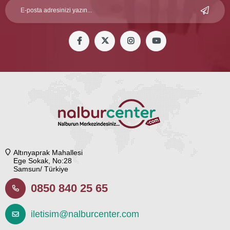
Altınyaprak Mahallesi
Ege Sokak, No:28
Samsun/ Türkiye
0850 840 25 65
iletisim@nalburcenter.com