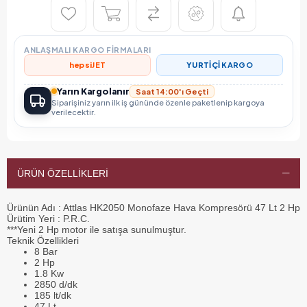
ANLAŞMALI KARGO FIRMALARI
hepsi
JET
YURTİÇİ
KARGO
Yarın Kargolanır
Saat 14:00'ı Geçti
Siparişiniz yarın ilk iş gününde özenle paketlenip kargoya
verilecektir.
ÜRÜN ÖZELLIKLERI
Ürünün Adı :
Attlas HK2050 Monofaze Hava Kompresörü 47 Lt 2 Hp
Ürütim Yeri :
P.R.C.
***Yeni 2 Hp motor ile satışa sunulmuştur.
Teknik Özellikleri
8 Bar
2 Hp
1.8 Kw
2850 d/dk
185 lt/dk
47 Lt.