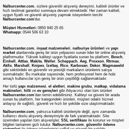
Nalburcenter.com
, sizlere güvenilir alışveriş deneyimi, kaliteli ürünler ve
hızlı teslimat garantisi sunmaya devam etmektedir. Her zaman kaliteli,
uygun fiyatlı ve güvenli alışveriş yapmak isteyenlerin tercihi
Nalburcenter.com
'dur.
Müşteri Hizmetleri:
0850 840 25 65
Whatsapp:
0544 506 63 10
Nalburcenter.com
,
inşaat malzemeleri
,
nalburiye ürünleri
ve
yapı
market
alanlarında geniş bir ürün yelpazesi sunan lider bir online alışveriş
platformudur. Yüksek kaliteyi uygun fiyatlarla sunan bu platform,
Bosch
,
Einhell
,
Attlas
,
Makita
,
Weller
,
Scheppach
,
Aeg
,
Proxxon
,
Rtrmax
,
Akfix
,
Marshall
,
Knipex
,
İzeltaş
,
Rico
,
Karbosan
,
Dekor
,
Magmaweld
gibi sektördeki en güvenilir ve prestijli markaların ürünlerini satışa
sunmaktadır. Bu markalar sayesinde, hem profesyonel hem de hobi
amaçlı kullanıcılar için geniş bir ürün çeşitliliği sağlanmaktadır.
Her türlü
yapı malzemesi
,
el aletleri
,
makine grubu
,
matkap
,
vidalama
makineleri
,
hilti
ve
ev gereçleri
gibi ihtiyacınız olan tüm ürünleri
Nalburcenter.com
’dan temin edebilirsiniz. Kaliteyi ve güveni bir arada
sunan bu platform, her kategorideki ürünleri, müşteri odaklı hizmet
anlayışı ile sağlıklı, güvenli ve hızlı bir şekilde size ulaştırmaktadır.
Nalburcenter.com
, yalnızca kaliteli ürünleriyle değil, aynı zamanda
kullanıcı dostu alışveriş deneyimiyle de fark yaratmaktadır. Site
üzerinden yapılan tüm alışverişler,
SSL sertifikası
ile korunur ve müşteri
bilgileri tamamen gizli tutulur.
Nalburcenter.com
,
güvenilir ödeme
sistemleri
ile ödeme işlemlerinizi şeffaf ve güvenli bir şekilde