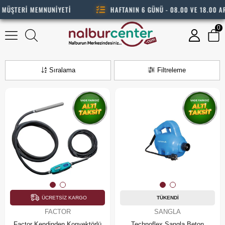
MÜŞTERİ MEMNUNİYETİ
HAFTANIN 6 GÜNÜ - 08.00 VE 18.00 AR
0
Beton Vibratörleri
Sıralama
Filtreleme
ÜCRETSIZ KARGO
TÜKENDI
FACTOR
SANGLA
Factor Kendinden Konvektörlü
Technoflex Sangla Beton