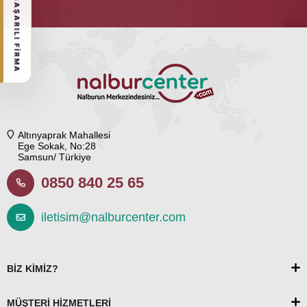
BAŞARILI FİRMA
Altınyaprak Mahallesi
Ege Sokak, No:28
Samsun/ Türkiye
0850 840 25 65
iletisim@nalburcenter.com
BİZ KİMİZ?
MÜŞTERİ HİZMETLERİ