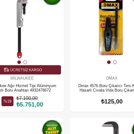
ÜCRETSIZ KARGO
MILWAUKEE
DMAX
kee Ağır Hizmet Tipi Alüminyum
Dmax 4576 Boru Çıkarıcı Ters 
rlı Boru Anahtarı 4932478672
Hasarlı Cıvata Vida Boru Çıkarı
₺7.100,00
₺125,00
%19
₺5.751,00