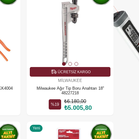
ÜCRETSIZ KARGO
MILWAUKEE
 KK4004
Milwaukee Ağır Tip Boru Anahtarı 18''
48227218
₺6.180,00
%19
₺5.005,80
Yeni