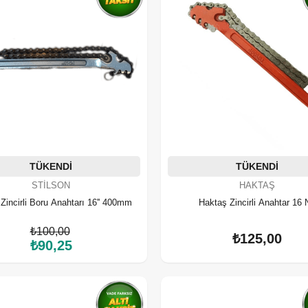
TÜKENDI
TÜKENDI
STILSON
HAKTAŞ
 Zincirli Boru Anahtarı 16'' 400mm
Haktaş Zincirli Anahtar 16 
₺100,00
₺125,00
₺90,25