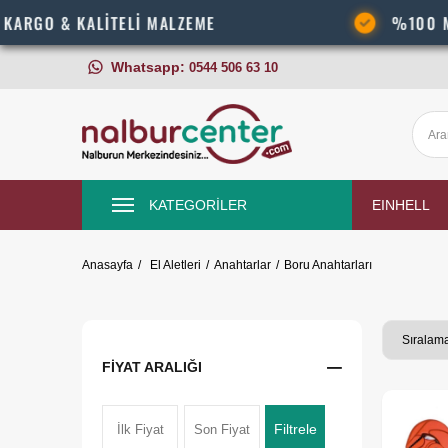
KALİTELİ MALZEME
%100 MÜŞTERİ ME
Whatsapp:
0544 506 63 10
KATEGORİLER
EINHELL
Anasayfa
El Aletleri
Anahtarlar
Boru Anahtarları
FIYAT ARALIĞI
Filtrele