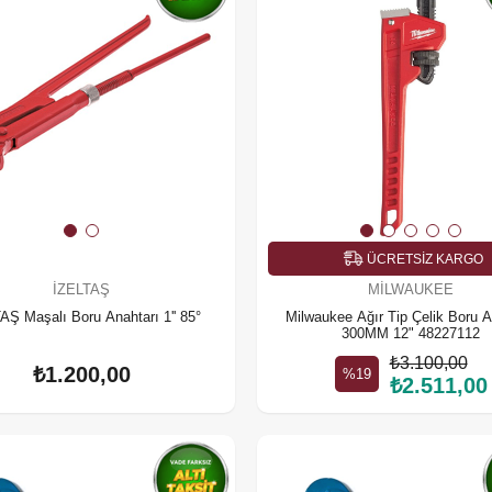
ÜCRETSIZ KARGO
İZELTAŞ
MILWAUKEE
AŞ Maşalı Boru Anahtarı 1'' 85°
Milwaukee Ağır Tip Çelik Boru A
300MM 12" 48227112
₺3.100,00
₺1.200,00
%19
₺2.511,00