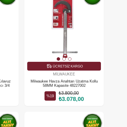
ÜCRETSIZ KARGO
MILWAUKEE
Kılavuz
Milwaukee Havza Anahtarı Uzatma Kollu
cı 3/4
58MM Kapasite 48227002
₺3.800,00
%19
₺3.078,00