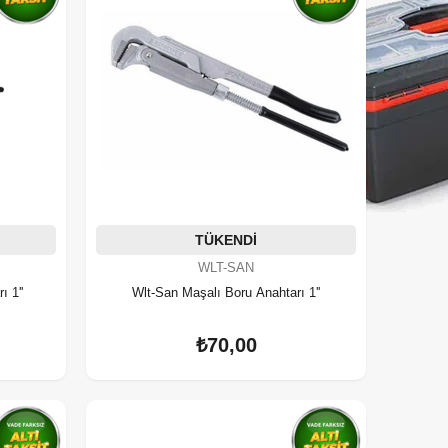
TÜKENDI
WLT-SAN
 1''
Wlt-San Maşalı Boru Anahtarı 1''
₺70,00