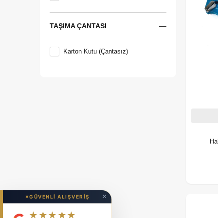
Rambo Tools
TAŞIMA ÇANTASI
Repa
Karton Kutu (Çantasız)
RICO
Rico
Ha
×
✦
GÜVENLİ ALIŞVERİŞ
★★★★★