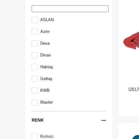
ASLAN
Azim
Desa
Dmax
Haktaş
İzeltaş
İZELT
KWB
Master
Milwaukee
RENK
Mur-Cell
Kırmızı
Nalburcenter