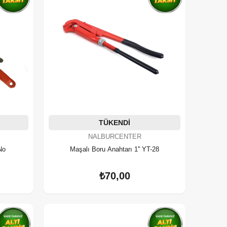
TÜKENDI
NALBURCENTER
No
Maşalı Boru Anahtarı 1'' YT-28
₺70,00