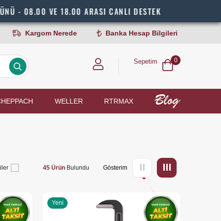
0 VE 18.00 ARASI CANLI DESTEK
HIZ
Kargom Nerede
Banka Hesap Bilgileri
0
Sepetim
CHEPPACH
WELLER
RTRMAX
iler
45 Ürün
Yeni