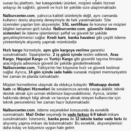
sunan bu platform, her kategorideki ürünleri, müşteri odaklı hizmet
anlayışı ile sağlıklı, güvenli ve hızlı bir şekilde size ulaştırmaktadır.
Nalburcenter.com
, yalnızca kaliteli ürünleriyle değil, aynı zamanda
kullanıcı dostu alışveriş deneyimiyle de fark yaratmaktadır. Site
üzerinden yapılan tüm alışverişler,
SSL sertifikası
ile korunur ve müşteri
bilgileri tamamen gizli tutulur.
Nalburcenter.com
,
güvenilir ödeme
sistemleri
ile ödeme işlemlerinizi şeffaf ve güvenli bir şekilde
gerçekleştirmenizi sağlar.
Kredi kartı
,
banka havalesi
gibi çeşitli ödeme
yöntemleriyle alışveriş yapmak mümkündür.
Hızlı kargo
hizmetiyle,
aynı gün kargoya verilme
garantisi
sunulmaktadır. Siparişleriniz,
2 iş günü içinde
teslim edilerek,
Aras
Kargo
,
Hepsijet Kargo
ve
Yurtiçi Kargo
gibi güvenilir taşıma firmaları
aracılığıyla adresinize güvenli bir şekilde gönderilmektedir.
Nalburcenter.com
, Türkiye'nin her köşesine hızlı ve güvenli teslimat
sağlar. Ayrıca,
14 gün içinde iade hakkı
sunarak müşteri memnuniyetini
her zaman ön planda tutmaktadır.
Müşteri hizmetlerine ulaşmak da oldukça kolaydır.
Whatsapp destek
hattı
ve
Müşteri Hizmetleri
ile sorularınıza anında cevap alabilir, teknik
destek almak için uzman ekibimize başvurabilirsiniz. Ayrıca, ürünler
hakkında detaylı bilgi almak ve tavsiye almak isteyen kullanıcılar için
teknik personelimiz her zaman hazır bulunmaktadır.
Nalburcenter.com
, ödeme seçenekleri konusunda da esneklik
sunmaktadır.
Mail Order
seçeneği ile
vade farksız
6-9 taksit
imkanı
sunulmaktadır. İsterseniz,
banka posu
ile
12 taksite kadar vade farkı
ile
alışveriş yapma imkanı da bulunmaktadır. Bu esneklik, alışverişlerinizi
daha kolay ve bütçenize uygun hale getirir.