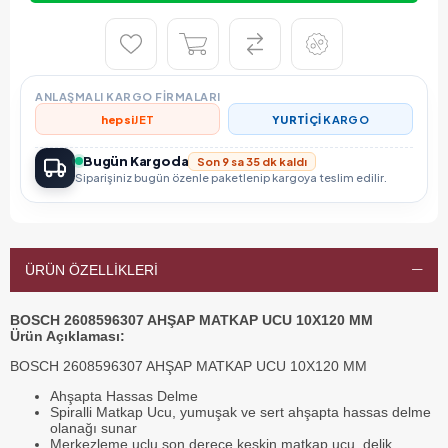
ANLAŞMALI KARGO FIRMALARI
hepsi
JET
YURTİÇİ
KARGO
Bugün Kargoda
Son 9 sa 35 dk kaldı
Siparişiniz bugün özenle paketlenip kargoya teslim edilir.
ÜRÜN ÖZELLIKLERI
BOSCH 2608596307 AHŞAP MATKAP UCU 10X120 MM
Ürün Açıklaması:
BOSCH 2608596307 AHŞAP MATKAP UCU 10X120 MM
Ahşapta Hassas Delme
Spiralli Matkap Ucu, yumuşak ve sert ahşapta hassas delme
olanağı sunar
Merkezleme uçlu son derece keskin matkap ucu, delik