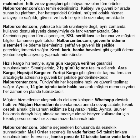
makineleri
,
hilti
ve
ev gereçleri
gibi ihtiyacınız olan tüm ürünleri
Nalburcenter.com
’dan temin edebilirsiniz. Kaliteyi ve güveni bir arada
sunan bu platform, her kategorideki ürünleri, müşteri odaklı hizmet
anlayışı ile sağlıklı, güvenli ve hızlı bir şekilde size ulaştırmaktadır.
Nalburcenter.com
, yalnızca kaliteli ürünleriyle değil, aynı zamanda
kullanıcı dostu alışveriş deneyimiyle de fark yaratmaktadır. Site
üzerinden yapılan tüm alışverişler,
SSL sertifikası
ile korunur ve müşteri
bilgileri tamamen gizli tutulur.
Nalburcenter.com
,
güvenilir ödeme
sistemleri
ile ödeme işlemlerinizi şeffaf ve güvenli bir şekilde
gerçekleştirmenizi sağlar.
Kredi kartı
,
banka havalesi
gibi çeşitli ödeme
yöntemleriyle alışveriş yapmak mümkündür.
Hızlı kargo
hizmetiyle,
aynı gün kargoya verilme
garantisi
sunulmaktadır. Siparişleriniz,
2 iş günü içinde
teslim edilerek,
Aras
Kargo
,
Hepsijet Kargo
ve
Yurtiçi Kargo
gibi güvenilir taşıma firmaları
aracılığıyla adresinize güvenli bir şekilde gönderilmektedir.
Nalburcenter.com
, Türkiye'nin her köşesine hızlı ve güvenli teslimat
sağlar. Ayrıca,
14 gün içinde iade hakkı
sunarak müşteri memnuniyetini
her zaman ön planda tutmaktadır.
Müşteri hizmetlerine ulaşmak da oldukça kolaydır.
Whatsapp destek
hattı
ve
Müşteri Hizmetleri
ile sorularınıza anında cevap alabilir, teknik
destek almak için uzman ekibimize başvurabilirsiniz. Ayrıca, ürünler
hakkında detaylı bilgi almak ve tavsiye almak isteyen kullanıcılar için
teknik personelimiz her zaman hazır bulunmaktadır.
Nalburcenter.com
, ödeme seçenekleri konusunda da esneklik
sunmaktadır.
Mail Order
seçeneği ile
vade farksız
6-9 taksit
imkanı
sunulmaktadır. İsterseniz,
banka posu
ile
12 taksite kadar vade farkı
ile