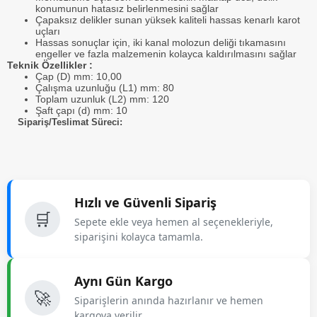
konumunun hatasız belirlenmesini sağlar
Çapaksız delikler sunan yüksek kaliteli hassas kenarlı karot
uçları
Hassas sonuçlar için, iki kanal molozun deliği tıkamasını
engeller ve fazla malzemenin kolayca kaldırılmasını sağlar
Teknik Özellikler :
Çap (D) mm: 10,00
Çalışma uzunluğu (L1) mm: 80
Toplam uzunluk (L2) mm: 120
Şaft çapı (d) mm: 10
Sipariş/Teslimat Süreci:
Hızlı ve Güvenli Sipariş
🛒
Sepete ekle veya hemen al seçenekleriyle,
siparişini kolayca tamamla.
Aynı Gün Kargo
🚀
Siparişlerin anında hazırlanır ve hemen
kargoya verilir.