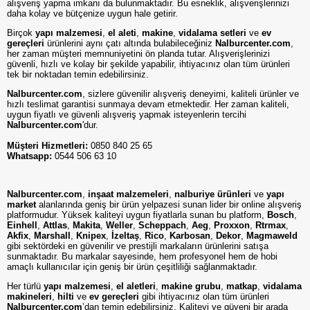
alışveriş yapma imkanı da bulunmaktadır. Bu esneklik, alışverişlerinizi
daha kolay ve bütçenize uygun hale getirir.
Birçok
yapı malzemesi
,
el aleti
,
makine
,
vidalama setleri
ve
ev
gereçleri
ürünlerini aynı çatı altında bulabileceğiniz
Nalburcenter.com
,
her zaman müşteri memnuniyetini ön planda tutar. Alışverişlerinizi
güvenli, hızlı ve kolay bir şekilde yapabilir, ihtiyacınız olan tüm ürünleri
tek bir noktadan temin edebilirsiniz.
Nalburcenter.com
, sizlere güvenilir alışveriş deneyimi, kaliteli ürünler ve
hızlı teslimat garantisi sunmaya devam etmektedir. Her zaman kaliteli,
uygun fiyatlı ve güvenli alışveriş yapmak isteyenlerin tercihi
Nalburcenter.com
'dur.
Müşteri Hizmetleri:
0850 840 25 65
Whatsapp:
0544 506 63 10
Nalburcenter.com
,
inşaat malzemeleri
,
nalburiye ürünleri
ve
yapı
market
alanlarında geniş bir ürün yelpazesi sunan lider bir online alışveriş
platformudur. Yüksek kaliteyi uygun fiyatlarla sunan bu platform,
Bosch
,
Einhell
,
Attlas
,
Makita
,
Weller
,
Scheppach
,
Aeg
,
Proxxon
,
Rtrmax
,
Akfix
,
Marshall
,
Knipex
,
İzeltaş
,
Rico
,
Karbosan
,
Dekor
,
Magmaweld
gibi sektördeki en güvenilir ve prestijli markaların ürünlerini satışa
sunmaktadır. Bu markalar sayesinde, hem profesyonel hem de hobi
amaçlı kullanıcılar için geniş bir ürün çeşitliliği sağlanmaktadır.
Her türlü
yapı malzemesi
,
el aletleri
,
makine grubu
,
matkap
,
vidalama
makineleri
,
hilti
ve
ev gereçleri
gibi ihtiyacınız olan tüm ürünleri
Nalburcenter.com
’dan temin edebilirsiniz. Kaliteyi ve güveni bir arada