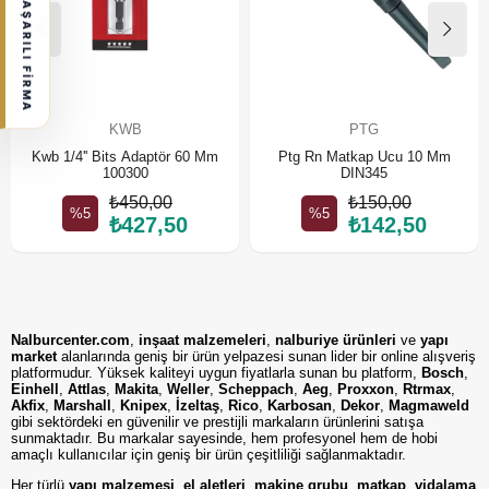
BAŞARILI FİRMA
KWB
PTG
Kwb 1/4'' Bits Adaptör 60 Mm
Ptg Rn Matkap Ucu 10 Mm
100300
DIN345
₺450,00
₺150,00
%5
%5
₺427,50
₺142,50
Nalburcenter.com
,
inşaat malzemeleri
,
nalburiye ürünleri
ve
yapı
market
alanlarında geniş bir ürün yelpazesi sunan lider bir online alışveriş
platformudur. Yüksek kaliteyi uygun fiyatlarla sunan bu platform,
Bosch
,
Einhell
,
Attlas
,
Makita
,
Weller
,
Scheppach
,
Aeg
,
Proxxon
,
Rtrmax
,
Akfix
,
Marshall
,
Knipex
,
İzeltaş
,
Rico
,
Karbosan
,
Dekor
,
Magmaweld
gibi sektördeki en güvenilir ve prestijli markaların ürünlerini satışa
sunmaktadır. Bu markalar sayesinde, hem profesyonel hem de hobi
amaçlı kullanıcılar için geniş bir ürün çeşitliliği sağlanmaktadır.
Her türlü
yapı malzemesi
,
el aletleri
,
makine grubu
,
matkap
,
vidalama