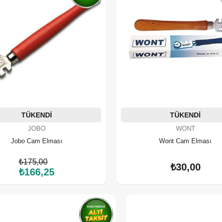
TÜKENDI
TÜKENDI
JOBO
WONT
Jobo Cam Elması
Wont Cam Elması
₺175,00
₺30,00
₺166,25