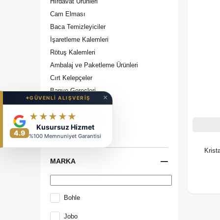
Hırdavat Ürünleri
Cam Elması
Baca Temizleyiciler
İşaretleme Kalemleri
Rötuş Kalemleri
Ambalaj ve Paketleme Ürünleri
Cırt Kelepçeler
Banyo Gereçleri
×
✦
GÜVENLİ ALIŞVERİŞ
Spanzetler
★★★★★
Basınç Düşürücüler
Kusursuz Hizmet
Alarm ve Kornalar
4.9
%100 Memnuniyet Garantisi
Hareket Sensörleri
Krist
Pürmüz ve Şalomalar
MARKA
Menfezler
Tel Fırçalar
Mobilya Hırdavatları
Bohle
Lavabo ve Banyo Hırdavatları
Jobo
Brandalar