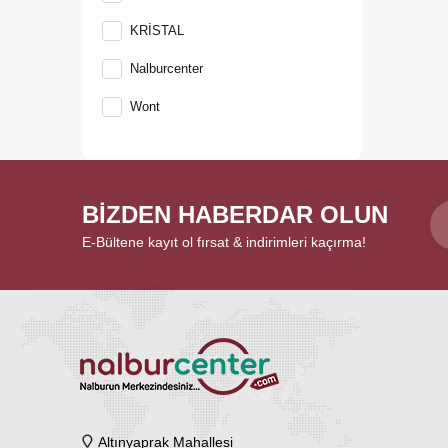
Dedantörler
KRİSTAL
Zamanlayıcılar
Nalburcenter
İkaz Lambaları
Fındık Kırıcılar
Wont
Etriye Kollları
Pis Su Grubu
Şamandıralar
Çamaşır Makinası Hortumu
BİZDEN HABERDAR OLUN
Bağlantı Elemanları
E-Bültene kayıt ol fırsat & indirimleri kaçırma!
Çivi Grubu
Klemensler
Kroşe ve Dübeller
Bağlama Aparatları
Pançlar
Eldivenler
Tv Askıları
Derz Ürünleri
Altınyaprak Mahallesi