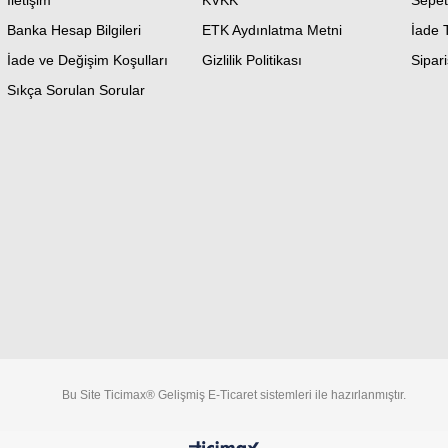
İletişim
KVKK
Sepet
Banka Hesap Bilgileri
ETK Aydınlatma Metni
İade 
İade ve Değişim Koşulları
Gizlilik Politikası
Sipari
Sıkça Sorulan Sorular
Bu Site Ticimax® Gelişmiş E-Ticaret sistemleri ile hazırlanmıştır.