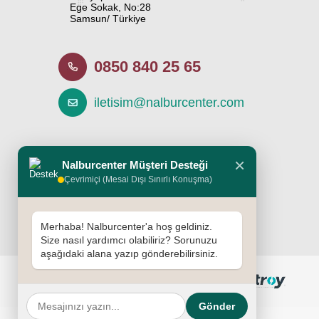
Ege Sokak, No:28
Duş Kanalları
Samsun/ Türkiye
Çivi Tabancası Çivisi
Çekme Aparatları
0850 840 25 65
Örtüler
Tekerler
iletisim@nalburcenter.com
Yapıştırıcılar
Boya Tabancaları
Demir Makasları
Genel Bakım Spreyleri
×
Nalburcenter Müşteri Desteği
Irgatlar
Çevrimiçi (Mesai Dışı Sınırlı Konuşma)
Caraskallar
Huniler
Merhaba! Nalburcenter'a hoş geldiniz.
Bagaj Lastikleri
Size nasıl yardımcı olabiliriz? Sorunuzu
Tasmalar
aşağıdaki alana yazıp gönderebilirsiniz.
Kumlama Tabancaları
Kalorifer Ekipmanları
Gönder