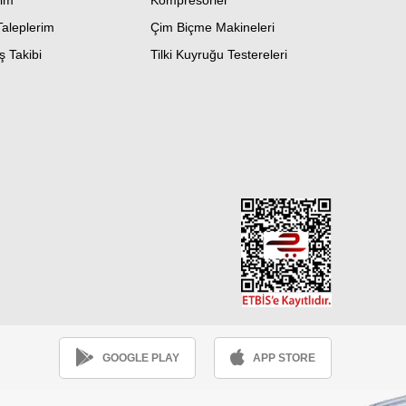
im
Kompresörler
Taleplerim
Çim Biçme Makineleri
ş Takibi
Tilki Kuyruğu Testereleri
GOOGLE PLAY
APP STORE