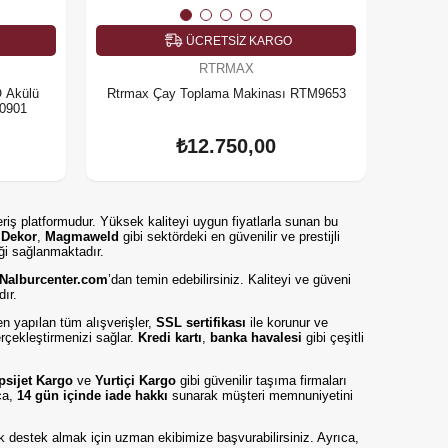
ÜCRETSIZ KARGO
RTRMAX
 Akülü
Rtrmax Çay Toplama Makinası RTM9653
10901
₺12.750,00
eriş platformudur. Yüksek kaliteyi uygun fiyatlarla sunan bu
,
Dekor
,
Magmaweld
gibi sektördeki en güvenilir ve prestijli
iği sağlanmaktadır.
Nalburcenter.com
’dan temin edebilirsiniz. Kaliteyi ve güveni
dır.
en yapılan tüm alışverişler,
SSL sertifikası
ile korunur ve
erçekleştirmenizi sağlar.
Kredi kartı
,
banka havalesi
gibi çeşitli
psijet Kargo
ve
Yurtiçi Kargo
gibi güvenilir taşıma firmaları
ıca,
14 gün içinde iade hakkı
sunarak müşteri memnuniyetini
nik destek almak için uzman ekibimize başvurabilirsiniz. Ayrıca,