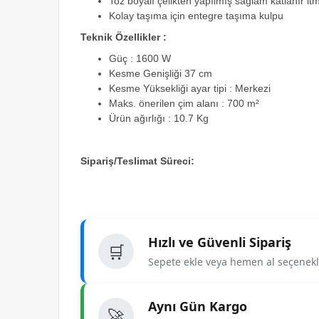
Toz boyalı çelikten yapılmış sağlam katlanır it
Kolay taşıma için entegre taşıma kulpu
Teknik Özellikler :
Güç : 1600 W
Kesme Genişliği 37 cm
Kesme Yüksekliği ayar tipi : Merkezi
Maks. önerilen çim alanı : 700 m²
Ürün ağırlığı : 10.7 Kg
Sipariş/Teslimat Süreci:
Hızlı ve Güvenli Sipariş
🛒
Sepete ekle veya hemen al seçenekle
Aynı Gün Kargo
🚀