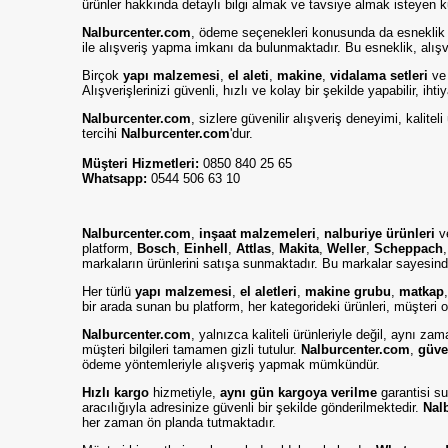
ürünler hakkında detaylı bilgi almak ve tavsiye almak isteyen k
Nalburcenter.com
, ödeme seçenekleri konusunda da esneklik
ile alışveriş yapma imkanı da bulunmaktadır. Bu esneklik, alışve
Birçok
yapı malzemesi
,
el aleti
,
makine
,
vidalama setleri
v
Alışverişlerinizi güvenli, hızlı ve kolay bir şekilde yapabilir, iht
Nalburcenter.com
, sizlere güvenilir alışveriş deneyimi, kalit
tercihi
Nalburcenter.com
'dur.
Müşteri Hizmetleri:
0850 840 25 65
Whatsapp:
0544 506 63 10
Nalburcenter.com
,
inşaat malzemeleri
,
nalburiye ürünleri
v
platform,
Bosch
,
Einhell
,
Attlas
,
Makita
,
Weller
,
Scheppach
markaların ürünlerini satışa sunmaktadır. Bu markalar sayesinde
Her türlü
yapı malzemesi
,
el aletleri
,
makine grubu
,
matkap
bir arada sunan bu platform, her kategorideki ürünleri, müşteri od
Nalburcenter.com
, yalnızca kaliteli ürünleriyle değil, aynı z
müşteri bilgileri tamamen gizli tutulur.
Nalburcenter.com
,
güve
ödeme yöntemleriyle alışveriş yapmak mümkündür.
Hızlı kargo
hizmetiyle,
aynı gün kargoya verilme
garantisi su
aracılığıyla adresinize güvenli bir şekilde gönderilmektedir.
Nal
her zaman ön planda tutmaktadır.