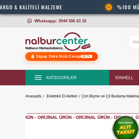
ALİTELİ MALZEME
%100 MÜŞTERİ MEM
Whatsapp:
0544 506 63 10
🤖 Yapay Zeka Hızlı Cevap
BETA
KATEGORİLER
EINHELL
Anasayfa
Elektrikli El Aletleri
Çim Biçme ve Çit Budama Makinal