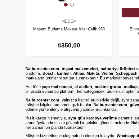
MEŞEM
Meşem Budama Makası Ağzı Çelik 956
Einhe
₺350,00
Nalburcenter.com
,
inşaat malzemeleri
,
nalburiye ürünleri
v
platform,
Bosch
,
Einhell
,
Attlas
,
Makita
,
Weller
,
Scheppach
markaların ürünlerini satışa sunmaktadır. Bu markalar sayesinde
Her türlü
yapı malzemesi
,
el aletleri
,
makine grubu
,
matkap
bir arada sunan bu platform, her kategorideki ürünleri, müşteri od
Nalburcenter.com
, yalnızca kaliteli ürünleriyle değil, aynı z
müşteri bilgileri tamamen gizli tutulur.
Nalburcenter.com
,
güve
ödeme yöntemleriyle alışveriş yapmak mümkündür.
Hızlı kargo
hizmetiyle,
aynı gün kargoya verilme
garantisi su
aracılığıyla adresinize güvenli bir şekilde gönderilmektedir.
Nal
her zaman ön planda tutmaktadır.
Müşteri hizmetlerine ulaşmak da oldukça kolaydır.
Whatsapp de