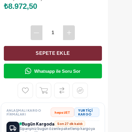
₺8.972,50
Whatsapp ile Soru Sor
ANLAŞMALI KARGO
YURTİÇİ
hepsi
JET
FIRMALARI
KARGO
Bugün Kargoda
Son 27 dk kaldı
Siparişiniz bugün özenle paketlenip kargoya