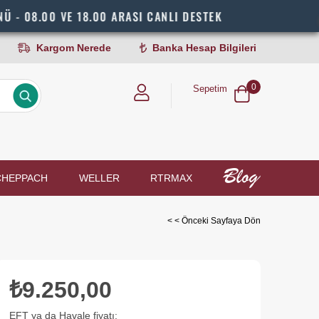
 VE 18.00 ARASI CANLI DESTEK
HIZL
Kargom Nerede
Banka Hesap Bilgileri
0
Sepetim
CHEPPACH
WELLER
RTRMAX
< < Önceki Sayfaya Dön
₺9.250,00
EFT ya da Havale fiyatı: