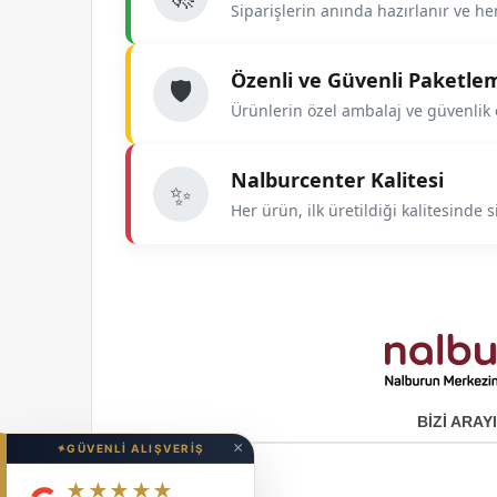
Siparişlerin anında hazırlanır ve he
Özenli ve Güvenli Paketle
🛡️
Ürünlerin özel ambalaj ve güvenlik e
Nalburcenter Kalitesi
✨
Her ürün, ilk üretildiği kalitesinde siz
BİZİ ARAYI
×
✦
GÜVENLİ ALIŞVERİŞ
★★★★★