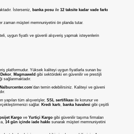
tadır. İsterseniz,
banka posu
ile
12 taksite kadar vade farkı
er zaman müşteri memnuniyetini ön planda tutar.
teli, uygun fiyatlı ve güvenli alışveriş yapmak isteyenlerin
eriş platformudur. Yüksek kaliteyi uygun fiyatlarla sunan bu
,
Dekor
,
Magmaweld
gibi sektördeki en güvenilir ve prestijli
iği sağlanmaktadır.
Nalburcenter.com
’dan temin edebilirsiniz. Kaliteyi ve güveni
dır.
en yapılan tüm alışverişler,
SSL sertifikası
ile korunur ve
erçekleştirmenizi sağlar.
Kredi kartı
,
banka havalesi
gibi çeşitli
psijet Kargo
ve
Yurtiçi Kargo
gibi güvenilir taşıma firmaları
ıca,
14 gün içinde iade hakkı
sunarak müşteri memnuniyetini