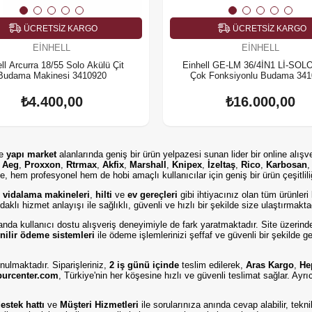
ÜCRETSIZ KARGO
ÜCRETSIZ KARGO
EINHELL
EINHELL
ll Arcurra 18/55 Solo Akülü Çit
Einhell GE-LM 36/4İN1 Lİ-SOLO
Budama Makinesi 3410920
Çok Fonksiyonlu Budama 34
₺4.400,00
₺16.000,00
e
yapı market
alanlarında geniş bir ürün yelpazesi sunan lider bir online alışv
,
Aeg
,
Proxxon
,
Rtrmax
,
Akfix
,
Marshall
,
Knipex
,
İzeltaş
,
Rico
,
Karbosan
, hem profesyonel hem de hobi amaçlı kullanıcılar için geniş bir ürün çeşitlil
,
vidalama makineleri
,
hilti
ve
ev gereçleri
gibi ihtiyacınız olan tüm ürünleri
aklı hizmet anlayışı ile sağlıklı, güvenli ve hızlı bir şekilde size ulaştırmakta
amanda kullanıcı dostu alışveriş deneyimiyle de fark yaratmaktadır. Site üzerind
nilir ödeme sistemleri
ile ödeme işlemlerinizi şeffaf ve güvenli bir şekilde g
nulmaktadır. Siparişleriniz,
2 iş günü içinde
teslim edilerek,
Aras Kargo
,
He
burcenter.com
, Türkiye'nin her köşesine hızlı ve güvenli teslimat sağlar. Ayr
stek hattı
ve
Müşteri Hizmetleri
ile sorularınıza anında cevap alabilir, tek