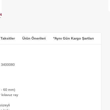
 Taksitler
Ürün Önerileri
*Aynı Gün Kargo Şartları
ı 3400080
0 - 60 mm)
r kılavuz ray
yüzeyli