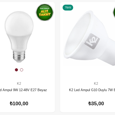
Yeni
K2
K2
d Ampul 9W 12-48V E27 Beyaz
K2 Led Ampul G10 Duylu 7W 
₺100,00
₺35,00