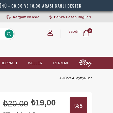
00 VE 18.00 ARASI CANLI DESTEK
HI
Kargom Nerede
Banka Hesap Bilgileri
0
Sepetim
CHEPPACH
WELLER
RTRMAX
< < Önceki Sayfaya Dön
₺19,00
₺20,00
5