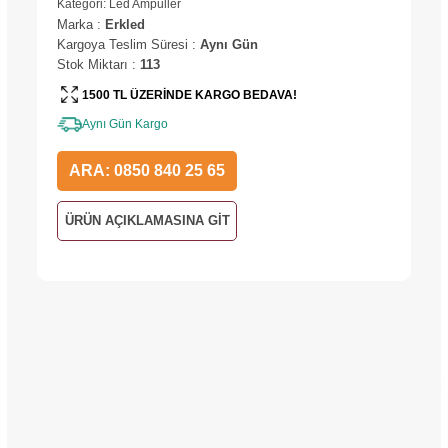
Kategori:
Led Ampuller
Marka
:
Erkled
Kargoya Teslim Süresi
:
Aynı Gün
Stok Miktarı
:
113
1500 TL ÜZERİNDE KARGO BEDAVA!
Aynı Gün Kargo
ARA: 0850 840 25 65
ÜRÜN AÇIKLAMASINA GİT