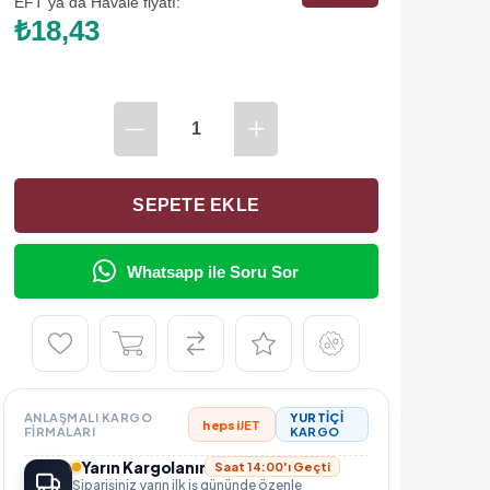
EFT ya da Havale fiyatı:
₺18,43
Whatsapp ile Soru Sor
ANLAŞMALI KARGO
YURTİÇİ
hepsi
JET
FIRMALARI
KARGO
Yarın Kargolanır
Saat 14:00'ı Geçti
Siparişiniz yarın ilk iş gününde özenle