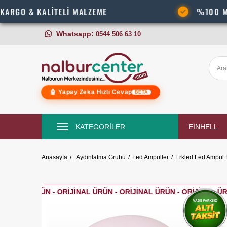
KALİTELİ MALZEME
%100 MÜŞTERİ M
Whatsapp:
0544 506 63 10
🤖 Yapay Zeka Hızlı Cevap
BETA
KATEGORİLER
EINHELL
Anasayfa
Aydınlatma Grubu
Led Ampuller
Erkled Led Ampul