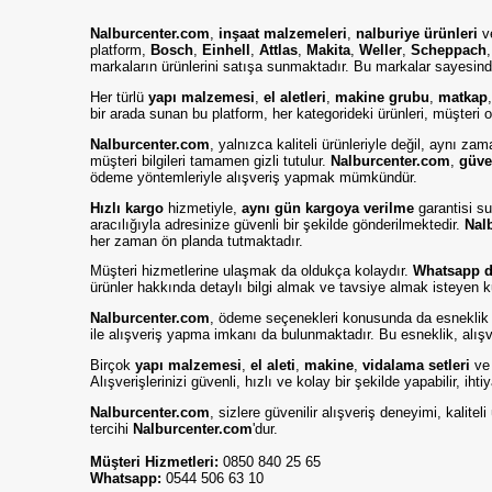
Nalburcenter.com
,
inşaat malzemeleri
,
nalburiye ürünleri
v
platform,
Bosch
,
Einhell
,
Attlas
,
Makita
,
Weller
,
Scheppach
markaların ürünlerini satışa sunmaktadır. Bu markalar sayesinde
Her türlü
yapı malzemesi
,
el aletleri
,
makine grubu
,
matkap
bir arada sunan bu platform, her kategorideki ürünleri, müşteri od
Nalburcenter.com
, yalnızca kaliteli ürünleriyle değil, aynı z
müşteri bilgileri tamamen gizli tutulur.
Nalburcenter.com
,
güve
ödeme yöntemleriyle alışveriş yapmak mümkündür.
Hızlı kargo
hizmetiyle,
aynı gün kargoya verilme
garantisi su
aracılığıyla adresinize güvenli bir şekilde gönderilmektedir.
Nal
her zaman ön planda tutmaktadır.
Müşteri hizmetlerine ulaşmak da oldukça kolaydır.
Whatsapp de
ürünler hakkında detaylı bilgi almak ve tavsiye almak isteyen k
Nalburcenter.com
, ödeme seçenekleri konusunda da esneklik
ile alışveriş yapma imkanı da bulunmaktadır. Bu esneklik, alışve
Birçok
yapı malzemesi
,
el aleti
,
makine
,
vidalama setleri
v
Alışverişlerinizi güvenli, hızlı ve kolay bir şekilde yapabilir, iht
Nalburcenter.com
, sizlere güvenilir alışveriş deneyimi, kalit
tercihi
Nalburcenter.com
'dur.
Müşteri Hizmetleri:
0850 840 25 65
Whatsapp:
0544 506 63 10