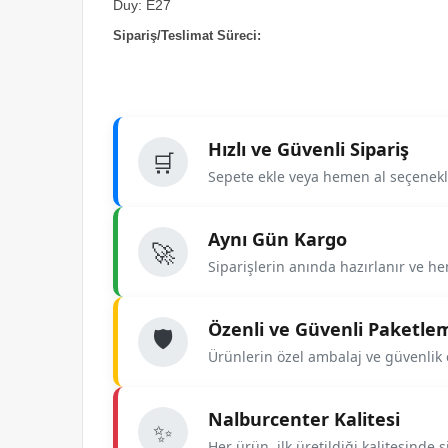
Duy: E27
Sipariş/Teslimat Süreci:
Hızlı ve Güvenli Sipariş
🛒
Sepete ekle veya hemen al seçenekle
Aynı Gün Kargo
🚀
Siparişlerin anında hazırlanır ve he
Özenli ve Güvenli Paketle
🛡️
Ürünlerin özel ambalaj ve güvenlik e
Nalburcenter Kalitesi
✨
Her ürün, ilk üretildiği kalitesinde siz