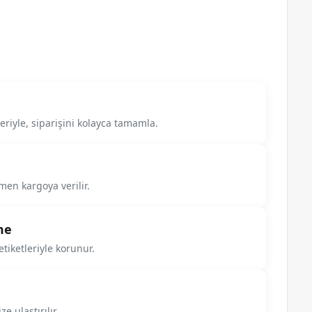
riyle, siparişini kolayca tamamla.
men kargoya verilir.
me
tiketleriyle korunur.
e ulaştırılır.