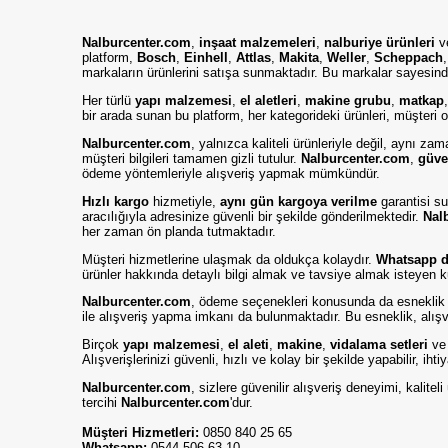
Nalburcenter.com
,
inşaat malzemeleri
,
nalburiye ürünleri
v
platform,
Bosch
,
Einhell
,
Attlas
,
Makita
,
Weller
,
Scheppach
markaların ürünlerini satışa sunmaktadır. Bu markalar sayesinde
Her türlü
yapı malzemesi
,
el aletleri
,
makine grubu
,
matkap
bir arada sunan bu platform, her kategorideki ürünleri, müşteri od
Nalburcenter.com
, yalnızca kaliteli ürünleriyle değil, aynı z
müşteri bilgileri tamamen gizli tutulur.
Nalburcenter.com
,
güve
ödeme yöntemleriyle alışveriş yapmak mümkündür.
Hızlı kargo
hizmetiyle,
aynı gün kargoya verilme
garantisi su
aracılığıyla adresinize güvenli bir şekilde gönderilmektedir.
Nal
her zaman ön planda tutmaktadır.
Müşteri hizmetlerine ulaşmak da oldukça kolaydır.
Whatsapp de
ürünler hakkında detaylı bilgi almak ve tavsiye almak isteyen k
Nalburcenter.com
, ödeme seçenekleri konusunda da esneklik
ile alışveriş yapma imkanı da bulunmaktadır. Bu esneklik, alışve
Birçok
yapı malzemesi
,
el aleti
,
makine
,
vidalama setleri
v
Alışverişlerinizi güvenli, hızlı ve kolay bir şekilde yapabilir, iht
Nalburcenter.com
, sizlere güvenilir alışveriş deneyimi, kalit
tercihi
Nalburcenter.com
'dur.
Müşteri Hizmetleri:
0850 840 25 65
Whatsapp:
0544 506 63 10