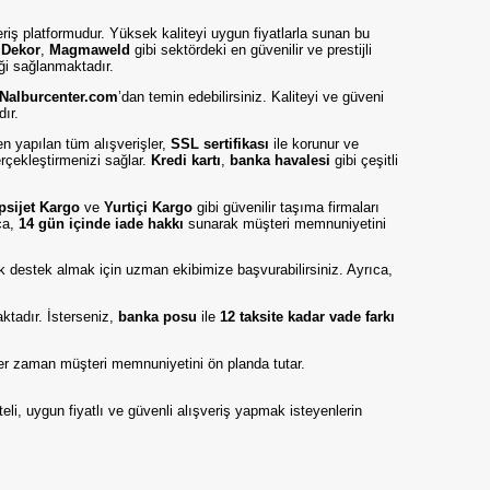
eriş platformudur. Yüksek kaliteyi uygun fiyatlarla sunan bu
,
Dekor
,
Magmaweld
gibi sektördeki en güvenilir ve prestijli
iği sağlanmaktadır.
Nalburcenter.com
’dan temin edebilirsiniz. Kaliteyi ve güveni
dır.
en yapılan tüm alışverişler,
SSL sertifikası
ile korunur ve
erçekleştirmenizi sağlar.
Kredi kartı
,
banka havalesi
gibi çeşitli
psijet Kargo
ve
Yurtiçi Kargo
gibi güvenilir taşıma firmaları
ıca,
14 gün içinde iade hakkı
sunarak müşteri memnuniyetini
nik destek almak için uzman ekibimize başvurabilirsiniz. Ayrıca,
tadır. İsterseniz,
banka posu
ile
12 taksite kadar vade farkı
er zaman müşteri memnuniyetini ön planda tutar.
teli, uygun fiyatlı ve güvenli alışveriş yapmak isteyenlerin