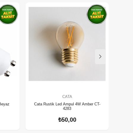
Yeni
CATA
Beyaz
Cata Rustik Led Ampul 4W Amber CT-
Cata 
4283
₺50,00