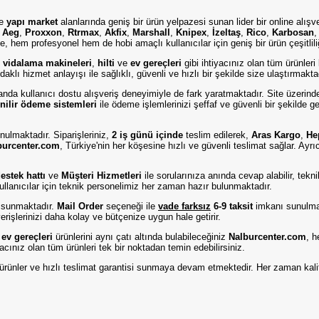
e
yapı market
alanlarında geniş bir ürün yelpazesi sunan lider bir online alışv
,
Aeg
,
Proxxon
,
Rtrmax
,
Akfix
,
Marshall
,
Knipex
,
İzeltaş
,
Rico
,
Karbosan
, hem profesyonel hem de hobi amaçlı kullanıcılar için geniş bir ürün çeşitlil
,
vidalama makineleri
,
hilti
ve
ev gereçleri
gibi ihtiyacınız olan tüm ürünleri
aklı hizmet anlayışı ile sağlıklı, güvenli ve hızlı bir şekilde size ulaştırmakta
amanda kullanıcı dostu alışveriş deneyimiyle de fark yaratmaktadır. Site üzerind
nilir ödeme sistemleri
ile ödeme işlemlerinizi şeffaf ve güvenli bir şekilde g
nulmaktadır. Siparişleriniz,
2 iş günü içinde
teslim edilerek,
Aras Kargo
,
He
burcenter.com
, Türkiye'nin her köşesine hızlı ve güvenli teslimat sağlar. Ayr
stek hattı
ve
Müşteri Hizmetleri
ile sorularınıza anında cevap alabilir, tek
ullanıcılar için teknik personelimiz her zaman hazır bulunmaktadır.
 sunmaktadır.
Mail Order
seçeneği ile
vade farksız
6-9 taksit
imkanı sunulmak
rişlerinizi daha kolay ve bütçenize uygun hale getirir.
e
ev gereçleri
ürünlerini aynı çatı altında bulabileceğiniz
Nalburcenter.com
, h
iyacınız olan tüm ürünleri tek bir noktadan temin edebilirsiniz.
eli ürünler ve hızlı teslimat garantisi sunmaya devam etmektedir. Her zaman kali