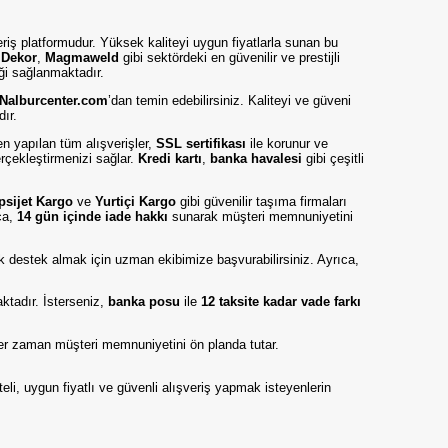
eriş platformudur. Yüksek kaliteyi uygun fiyatlarla sunan bu
,
Dekor
,
Magmaweld
gibi sektördeki en güvenilir ve prestijli
iği sağlanmaktadır.
Nalburcenter.com
’dan temin edebilirsiniz. Kaliteyi ve güveni
dır.
en yapılan tüm alışverişler,
SSL sertifikası
ile korunur ve
erçekleştirmenizi sağlar.
Kredi kartı
,
banka havalesi
gibi çeşitli
psijet Kargo
ve
Yurtiçi Kargo
gibi güvenilir taşıma firmaları
ıca,
14 gün içinde iade hakkı
sunarak müşteri memnuniyetini
nik destek almak için uzman ekibimize başvurabilirsiniz. Ayrıca,
tadır. İsterseniz,
banka posu
ile
12 taksite kadar vade farkı
er zaman müşteri memnuniyetini ön planda tutar.
teli, uygun fiyatlı ve güvenli alışveriş yapmak isteyenlerin