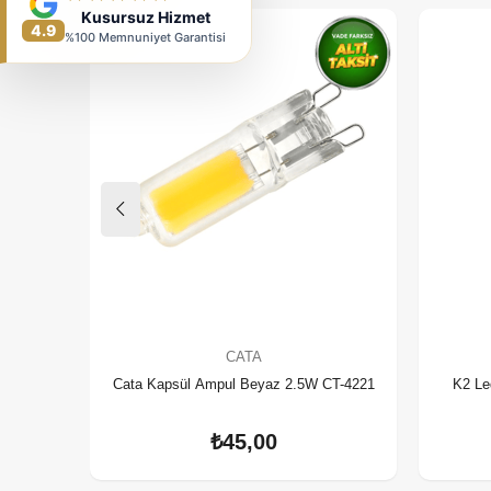
Kusursuz Hizmet
4.9
%100 Memnuniyet Garantisi
CATA
Cata Kapsül Ampul Beyaz 2.5W CT-4221
K2 Le
₺45,00