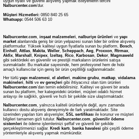
uygun fiyatlı ve güvenli alışveriş yapmak isteyenlerin tercihi
Nalburcenter.com
'dur.
Müşteri Hizmetleri:
0850 840 25 65
Whatsapp:
0544 506 63 10
Nalburcenter.com
,
inşaat malzemeleri
,
nalburiye ürünleri
ve
yapı
market
alanlarında geniş bir ürün yelpazesi sunan lider bir online alışveriş
platformudur. Yüksek kaliteyi uygun fiyatlarla sunan bu platform,
Bosch
,
Einhell
,
Attlas
,
Makita
,
Weller
,
Scheppach
,
Aeg
,
Proxxon
,
Rtrmax
,
Akfix
,
Marshall
,
Knipex
,
İzeltaş
,
Rico
,
Karbosan
,
Dekor
,
Magmaweld
gibi sektördeki en güvenilir ve prestijli markaların ürünlerini satışa
sunmaktadır. Bu markalar sayesinde, hem profesyonel hem de hobi
amaçlı kullanıcılar için geniş bir ürün çeşitliliği sağlanmaktadır.
Her türlü
yapı malzemesi
,
el aletleri
,
makine grubu
,
matkap
,
vidalama
makineleri
,
hilti
ve
ev gereçleri
gibi ihtiyacınız olan tüm ürünleri
Nalburcenter.com
’dan temin edebilirsiniz. Kaliteyi ve güveni bir arada
sunan bu platform, her kategorideki ürünleri, müşteri odaklı hizmet
anlayışı ile sağlıklı, güvenli ve hızlı bir şekilde size ulaştırmaktadır.
Nalburcenter.com
, yalnızca kaliteli ürünleriyle değil, aynı zamanda
kullanıcı dostu alışveriş deneyimiyle de fark yaratmaktadır. Site
üzerinden yapılan tüm alışverişler,
SSL sertifikası
ile korunur ve müşteri
bilgileri tamamen gizli tutulur.
Nalburcenter.com
,
güvenilir ödeme
sistemleri
ile ödeme işlemlerinizi şeffaf ve güvenli bir şekilde
gerçekleştirmenizi sağlar.
Kredi kartı
,
banka havalesi
gibi çeşitli ödeme
yöntemleriyle alışveriş yapmak mümkündür.