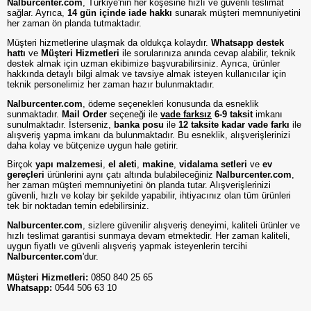
Nalburcenter.com
, Türkiye'nin her köşesine hızlı ve güvenli teslimat
sağlar. Ayrıca,
14 gün içinde iade hakkı
sunarak müşteri memnuniyetini
her zaman ön planda tutmaktadır.
Müşteri hizmetlerine ulaşmak da oldukça kolaydır.
Whatsapp destek
hattı
ve
Müşteri Hizmetleri
ile sorularınıza anında cevap alabilir, teknik
destek almak için uzman ekibimize başvurabilirsiniz. Ayrıca, ürünler
hakkında detaylı bilgi almak ve tavsiye almak isteyen kullanıcılar için
teknik personelimiz her zaman hazır bulunmaktadır.
Nalburcenter.com
, ödeme seçenekleri konusunda da esneklik
sunmaktadır.
Mail Order
seçeneği ile
vade farksız
6-9 taksit
imkanı
sunulmaktadır. İsterseniz,
banka posu
ile
12 taksite kadar vade farkı
ile
alışveriş yapma imkanı da bulunmaktadır. Bu esneklik, alışverişlerinizi
daha kolay ve bütçenize uygun hale getirir.
Birçok
yapı malzemesi
,
el aleti
,
makine
,
vidalama setleri
ve
ev
gereçleri
ürünlerini aynı çatı altında bulabileceğiniz
Nalburcenter.com
,
her zaman müşteri memnuniyetini ön planda tutar. Alışverişlerinizi
güvenli, hızlı ve kolay bir şekilde yapabilir, ihtiyacınız olan tüm ürünleri
tek bir noktadan temin edebilirsiniz.
Nalburcenter.com
, sizlere güvenilir alışveriş deneyimi, kaliteli ürünler ve
hızlı teslimat garantisi sunmaya devam etmektedir. Her zaman kaliteli,
uygun fiyatlı ve güvenli alışveriş yapmak isteyenlerin tercihi
Nalburcenter.com
'dur.
Müşteri Hizmetleri:
0850 840 25 65
Whatsapp:
0544 506 63 10