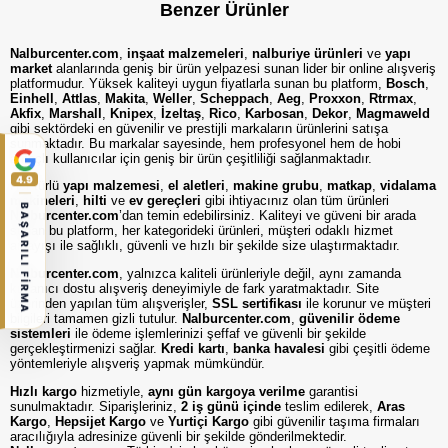
Benzer Ürünler
Nalburcenter.com
,
inşaat malzemeleri
,
nalburiye ürünleri
ve
yapı
market
alanlarında geniş bir ürün yelpazesi sunan lider bir online alışveriş
platformudur. Yüksek kaliteyi uygun fiyatlarla sunan bu platform,
Bosch
,
Einhell
,
Attlas
,
Makita
,
Weller
,
Scheppach
,
Aeg
,
Proxxon
,
Rtrmax
,
Akfix
,
Marshall
,
Knipex
,
İzeltaş
,
Rico
,
Karbosan
,
Dekor
,
Magmaweld
gibi sektördeki en güvenilir ve prestijli markaların ürünlerini satışa
sunmaktadır. Bu markalar sayesinde, hem profesyonel hem de hobi
amaçlı kullanıcılar için geniş bir ürün çeşitliliği sağlanmaktadır.
4.9
Her türlü
yapı malzemesi
,
el aletleri
,
makine grubu
,
matkap
,
vidalama
makineleri
,
hilti
ve
ev gereçleri
gibi ihtiyacınız olan tüm ürünleri
BAŞARILI FİRMA
Nalburcenter.com
’dan temin edebilirsiniz. Kaliteyi ve güveni bir arada
sunan bu platform, her kategorideki ürünleri, müşteri odaklı hizmet
anlayışı ile sağlıklı, güvenli ve hızlı bir şekilde size ulaştırmaktadır.
Nalburcenter.com
, yalnızca kaliteli ürünleriyle değil, aynı zamanda
kullanıcı dostu alışveriş deneyimiyle de fark yaratmaktadır. Site
üzerinden yapılan tüm alışverişler,
SSL sertifikası
ile korunur ve müşteri
bilgileri tamamen gizli tutulur.
Nalburcenter.com
,
güvenilir ödeme
sistemleri
ile ödeme işlemlerinizi şeffaf ve güvenli bir şekilde
gerçekleştirmenizi sağlar.
Kredi kartı
,
banka havalesi
gibi çeşitli ödeme
yöntemleriyle alışveriş yapmak mümkündür.
Hızlı kargo
hizmetiyle,
aynı gün kargoya verilme
garantisi
sunulmaktadır. Siparişleriniz,
2 iş günü içinde
teslim edilerek,
Aras
Kargo
,
Hepsijet Kargo
ve
Yurtiçi Kargo
gibi güvenilir taşıma firmaları
aracılığıyla adresinize güvenli bir şekilde gönderilmektedir.