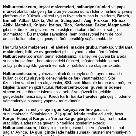
Nalburcenter.com
,
inşaat malzemeleri
,
nalburiye ürünleri
ve
yapı
market
alanlarında geniş bir ürün yelpazesi sunan lider bir online alışveriş
platformudur. Yüksek kaliteyi uygun fiyatlarla sunan bu platform,
Bosch
,
Einhell
,
Attlas
,
Makita
,
Weller
,
Scheppach
,
Aeg
,
Proxxon
,
Rtrmax
,
Akfix
,
Marshall
,
Knipex
,
İzeltaş
,
Rico
,
Karbosan
,
Dekor
,
Magmaweld
gibi sektördeki en güvenilir ve prestijli markaların ürünlerini satışa
sunmaktadır. Bu markalar sayesinde, hem profesyonel hem de hobi
amaçlı kullanıcılar için geniş bir ürün çeşitliliği sağlanmaktadır.
Her türlü
yapı malzemesi
,
el aletleri
,
makine grubu
,
matkap
,
vidalama
makineleri
,
hilti
ve
ev gereçleri
gibi ihtiyacınız olan tüm ürünleri
Nalburcenter.com
’dan temin edebilirsiniz. Kaliteyi ve güveni bir arada
sunan bu platform, her kategorideki ürünleri, müşteri odaklı hizmet
anlayışı ile sağlıklı, güvenli ve hızlı bir şekilde size ulaştırmaktadır.
Nalburcenter.com
, yalnızca kaliteli ürünleriyle değil, aynı zamanda
kullanıcı dostu alışveriş deneyimiyle de fark yaratmaktadır. Site
üzerinden yapılan tüm alışverişler,
SSL sertifikası
ile korunur ve müşteri
bilgileri tamamen gizli tutulur.
Nalburcenter.com
,
güvenilir ödeme
sistemleri
ile ödeme işlemlerinizi şeffaf ve güvenli bir şekilde
gerçekleştirmenizi sağlar.
Kredi kartı
,
banka havalesi
gibi çeşitli ödeme
yöntemleriyle alışveriş yapmak mümkündür.
Hızlı kargo
hizmetiyle,
aynı gün kargoya verilme
garantisi
sunulmaktadır. Siparişleriniz,
2 iş günü içinde
teslim edilerek,
Aras
Kargo
,
Hepsijet Kargo
ve
Yurtiçi Kargo
gibi güvenilir taşıma firmaları
aracılığıyla adresinize güvenli bir şekilde gönderilmektedir.
Nalburcenter.com
, Türkiye'nin her köşesine hızlı ve güvenli teslimat
sağlar. Ayrıca,
14 gün içinde iade hakkı
sunarak müşteri memnuniyetini