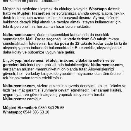
her zaman ön planda tutmaktadır.
Müşteri hizmetlerine ulaşmak da oldukça kolaydır.
Whatsapp destek
hattı
ve
Müşteri Hizmetleri
ile sorularınıza anında cevap alabilir, teknik
destek almak için uzman ekibimize başvurabilirsiniz. Ayrıca, ürünler
hakkında detaylı bilgi almak ve tavsiye almak isteyen kullanıcılar için
teknik personelimiz her zaman hazır bulunmaktadır.
Nalburcenter.com
, ödeme seçenekleri konusunda da esneklik
sunmaktadır.
Mail Order
seçeneği ile
vade farksız
6-9 taksit
imkanı
sunulmaktadır. İsterseniz,
banka posu
ile
12 taksite kadar vade farkı
ile
alışveriş yapma imkanı da bulunmaktadır. Bu esneklik, alışverişlerinizi
daha kolay ve bütçenize uygun hale getirir.
Birçok
yapı malzemesi
,
el aleti
,
makine
,
vidalama setleri
ve
ev
gereçleri
ürünlerini aynı çatı altında bulabileceğiniz
Nalburcenter.com
,
her zaman müşteri memnuniyetini ön planda tutar. Alışverişlerinizi
güvenli, hızlı ve kolay bir şekilde yapabilir, ihtiyacınız olan tüm ürünleri
tek bir noktadan temin edebilirsiniz.
Nalburcenter.com
, sizlere güvenilir alışveriş deneyimi, kaliteli ürünler ve
hızlı teslimat garantisi sunmaya devam etmektedir. Her zaman kaliteli,
uygun fiyatlı ve güvenli alışveriş yapmak isteyenlerin tercihi
Nalburcenter.com
'dur.
Müşteri Hizmetleri:
0850 840 25 65
Whatsapp:
0544 506 63 10