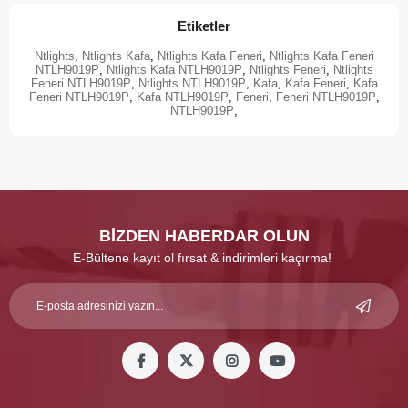
Etiketler
Ntlights
,
Ntlights Kafa
,
Ntlights Kafa Feneri
,
Ntlights Kafa Feneri
NTLH9019P
,
Ntlights Kafa NTLH9019P
,
Ntlights Feneri
,
Ntlights
Feneri NTLH9019P
,
Ntlights NTLH9019P
,
Kafa
,
Kafa Feneri
,
Kafa
Feneri NTLH9019P
,
Kafa NTLH9019P
,
Feneri
,
Feneri NTLH9019P
,
NTLH9019P
,
BİZDEN HABERDAR OLUN
E-Bültene kayıt ol fırsat & indirimleri kaçırma!