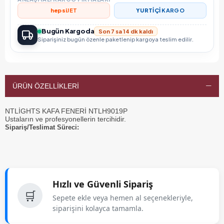
hepsi
JET
YURTİÇİ
KARGO
Bugün Kargoda
Son 7 sa 14 dk kaldı
Siparişiniz bugün özenle paketlenip kargoya teslim edilir.
ÜRÜN ÖZELLIKLERI
NTLİGHTS KAFA FENERİ NTLH9019P
Ustaların ve profesyonellerin tercihidir.
Sipariş/Teslimat Süreci:
Hızlı ve Güvenli Sipariş
🛒
Sepete ekle veya hemen al seçenekleriyle,
siparişini kolayca tamamla.