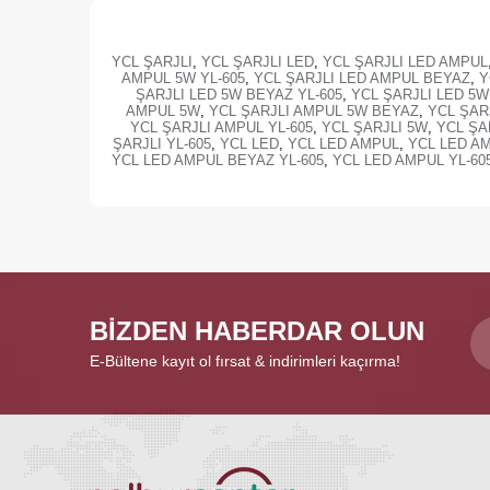
YCL ŞARJLI
,
YCL ŞARJLI LED
,
YCL ŞARJLI LED AMPUL
AMPUL 5W YL-605
,
YCL ŞARJLI LED AMPUL BEYAZ
,
Y
ŞARJLI LED 5W BEYAZ YL-605
,
YCL ŞARJLI LED 5W
AMPUL 5W
,
YCL ŞARJLI AMPUL 5W BEYAZ
,
YCL ŞAR
YCL ŞARJLI AMPUL YL-605
,
YCL ŞARJLI 5W
,
YCL ŞA
ŞARJLI YL-605
,
YCL LED
,
YCL LED AMPUL
,
YCL LED A
YCL LED AMPUL BEYAZ YL-605
,
YCL LED AMPUL YL-60
BİZDEN HABERDAR OLUN
E-Bültene kayıt ol fırsat & indirimleri kaçırma!