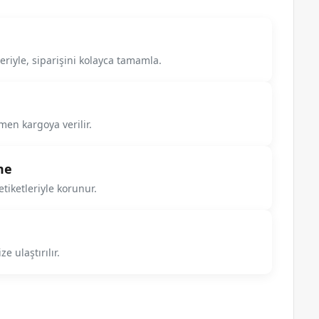
riyle, siparişini kolayca tamamla.
men kargoya verilir.
me
tiketleriyle korunur.
e ulaştırılır.