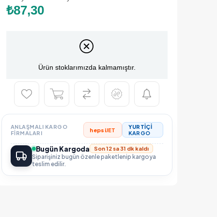
₺87,30
Ürün stoklarımızda kalmamıştır.
ANLAŞMALI KARGO
YURTİÇİ
hepsi
JET
FIRMALARI
KARGO
Bugün Kargoda
Son 12 sa 31 dk kaldı
Siparişiniz bugün özenle paketlenip kargoya
teslim edilir.