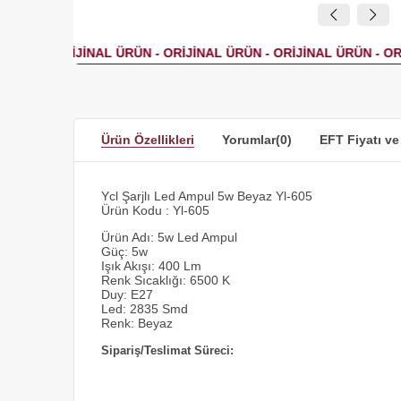
Ürün Özellikleri
Yorumlar
(0)
EFT Fiyatı ve
Ycl Şarjlı Led Ampul 5w Beyaz Yl-605
Ürün Kodu : Yl-605
Ürün Adı: 5w Led Ampul
Güç: 5w
Işık Akışı: 400 Lm
Renk Sıcaklığı: 6500 K
Duy: E27
Led: 2835 Smd
Renk: Beyaz
Sipariş/Teslimat Süreci: