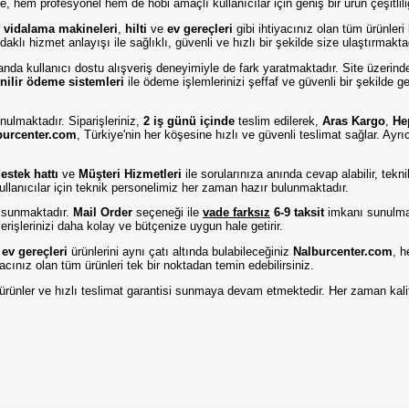
, hem profesyonel hem de hobi amaçlı kullanıcılar için geniş bir ürün çeşitlil
,
vidalama makineleri
,
hilti
ve
ev gereçleri
gibi ihtiyacınız olan tüm ürünleri
aklı hizmet anlayışı ile sağlıklı, güvenli ve hızlı bir şekilde size ulaştırmakta
amanda kullanıcı dostu alışveriş deneyimiyle de fark yaratmaktadır. Site üzerind
nilir ödeme sistemleri
ile ödeme işlemlerinizi şeffaf ve güvenli bir şekilde g
nulmaktadır. Siparişleriniz,
2 iş günü içinde
teslim edilerek,
Aras Kargo
,
He
burcenter.com
, Türkiye'nin her köşesine hızlı ve güvenli teslimat sağlar. Ayr
stek hattı
ve
Müşteri Hizmetleri
ile sorularınıza anında cevap alabilir, tek
ullanıcılar için teknik personelimiz her zaman hazır bulunmaktadır.
 sunmaktadır.
Mail Order
seçeneği ile
vade farksız
6-9 taksit
imkanı sunulmak
rişlerinizi daha kolay ve bütçenize uygun hale getirir.
e
ev gereçleri
ürünlerini aynı çatı altında bulabileceğiniz
Nalburcenter.com
, h
iyacınız olan tüm ürünleri tek bir noktadan temin edebilirsiniz.
eli ürünler ve hızlı teslimat garantisi sunmaya devam etmektedir. Her zaman kali