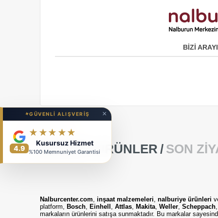
BİZİ ARAYI
×
✦
GÜVENLİ ALIŞVERİŞ
★★★★★
Kusursuz Hizmet
BENZER ÜRÜNLER
SON ZI
4.9
%100 Memnuniyet Garantisi
Nalburcenter.com
,
inşaat malzemeleri
,
nalburiye ürünleri
v
platform,
Bosch
,
Einhell
,
Attlas
,
Makita
,
Weller
,
Scheppach
markaların ürünlerini satışa sunmaktadır. Bu markalar sayesinde