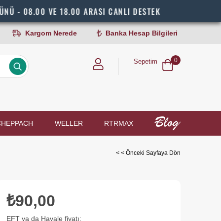
.00 VE 18.00 ARASI CANLI DESTEK
H
Kargom Nerede
Banka Hesap Bilgileri
0
Sepetim
CHEPPACH
WELLER
RTRMAX
< < Önceki Sayfaya Dön
₺90,00
EFT ya da Havale fiyatı: