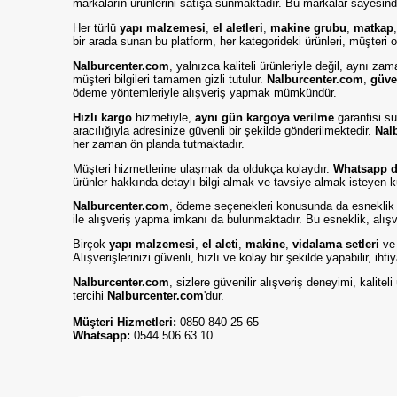
markaların ürünlerini satışa sunmaktadır. Bu markalar sayesinde
Her türlü
yapı malzemesi
,
el aletleri
,
makine grubu
,
matkap
bir arada sunan bu platform, her kategorideki ürünleri, müşteri od
Nalburcenter.com
, yalnızca kaliteli ürünleriyle değil, aynı z
müşteri bilgileri tamamen gizli tutulur.
Nalburcenter.com
,
güve
ödeme yöntemleriyle alışveriş yapmak mümkündür.
Hızlı kargo
hizmetiyle,
aynı gün kargoya verilme
garantisi su
aracılığıyla adresinize güvenli bir şekilde gönderilmektedir.
Nal
her zaman ön planda tutmaktadır.
Müşteri hizmetlerine ulaşmak da oldukça kolaydır.
Whatsapp de
ürünler hakkında detaylı bilgi almak ve tavsiye almak isteyen k
Nalburcenter.com
, ödeme seçenekleri konusunda da esneklik
ile alışveriş yapma imkanı da bulunmaktadır. Bu esneklik, alışve
Birçok
yapı malzemesi
,
el aleti
,
makine
,
vidalama setleri
v
Alışverişlerinizi güvenli, hızlı ve kolay bir şekilde yapabilir, iht
Nalburcenter.com
, sizlere güvenilir alışveriş deneyimi, kalit
tercihi
Nalburcenter.com
'dur.
Müşteri Hizmetleri:
0850 840 25 65
Whatsapp:
0544 506 63 10