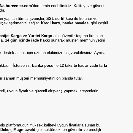
Nalburcenter.com
’dan temin edebilirsiniz. Kaliteyi ve güveni
dır.
en yapılan tüm alışverişler,
SSL sertifikası
ile korunur ve
erçekleştirmenizi sağlar.
Kredi kartı
,
banka havalesi
gibi çeşitli
psijet Kargo
ve
Yurtiçi Kargo
gibi güvenilir taşıma firmaları
ıca,
14 gün içinde iade hakkı
sunarak müşteri memnuniyetini
nik destek almak için uzman ekibimize başvurabilirsiniz. Ayrıca,
tadır. İsterseniz,
banka posu
ile
12 taksite kadar vade farkı
er zaman müşteri memnuniyetini ön planda tutar.
teli, uygun fiyatlı ve güvenli alışveriş yapmak isteyenlerin
eriş platformudur. Yüksek kaliteyi uygun fiyatlarla sunan bu
,
Dekor
,
Magmaweld
gibi sektördeki en güvenilir ve prestijli