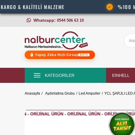
 KALİTELİ MALZEME
%100 MÜŞTERİ 
Whatsapp:
0544 506 63 10
🤖 Yapay Zeka Hızlı Cevap
BETA
KATEGORİLER
EINHELL
Anasayfa
Aydınlatma Grubu
Led Ampuller
YCL ŞARJLI LED 