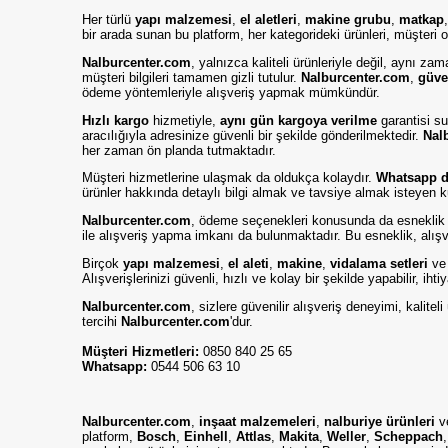
Her türlü
yapı malzemesi
,
el aletleri
,
makine grubu
,
matkap
bir arada sunan bu platform, her kategorideki ürünleri, müşteri od
Nalburcenter.com
, yalnızca kaliteli ürünleriyle değil, aynı z
müşteri bilgileri tamamen gizli tutulur.
Nalburcenter.com
,
güve
ödeme yöntemleriyle alışveriş yapmak mümkündür.
Hızlı kargo
hizmetiyle,
aynı gün kargoya verilme
garantisi su
aracılığıyla adresinize güvenli bir şekilde gönderilmektedir.
Nal
her zaman ön planda tutmaktadır.
Müşteri hizmetlerine ulaşmak da oldukça kolaydır.
Whatsapp de
ürünler hakkında detaylı bilgi almak ve tavsiye almak isteyen k
Nalburcenter.com
, ödeme seçenekleri konusunda da esneklik
ile alışveriş yapma imkanı da bulunmaktadır. Bu esneklik, alışve
Birçok
yapı malzemesi
,
el aleti
,
makine
,
vidalama setleri
v
Alışverişlerinizi güvenli, hızlı ve kolay bir şekilde yapabilir, iht
Nalburcenter.com
, sizlere güvenilir alışveriş deneyimi, kalit
tercihi
Nalburcenter.com
'dur.
Müşteri Hizmetleri:
0850 840 25 65
Whatsapp:
0544 506 63 10
Nalburcenter.com
,
inşaat malzemeleri
,
nalburiye ürünleri
v
platform,
Bosch
,
Einhell
,
Attlas
,
Makita
,
Weller
,
Scheppach