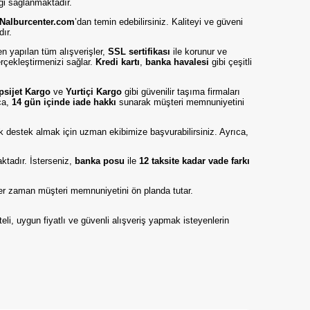
iği sağlanmaktadır.
Nalburcenter.com
’dan temin edebilirsiniz. Kaliteyi ve güveni
dır.
en yapılan tüm alışverişler,
SSL sertifikası
ile korunur ve
erçekleştirmenizi sağlar.
Kredi kartı
,
banka havalesi
gibi çeşitli
psijet Kargo
ve
Yurtiçi Kargo
gibi güvenilir taşıma firmaları
ıca,
14 gün içinde iade hakkı
sunarak müşteri memnuniyetini
nik destek almak için uzman ekibimize başvurabilirsiniz. Ayrıca,
tadır. İsterseniz,
banka posu
ile
12 taksite kadar vade farkı
er zaman müşteri memnuniyetini ön planda tutar.
teli, uygun fiyatlı ve güvenli alışveriş yapmak isteyenlerin