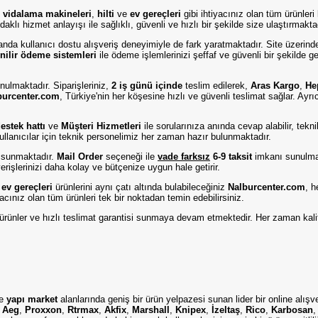
,
vidalama makineleri
,
hilti
ve
ev gereçleri
gibi ihtiyacınız olan tüm ürünleri
aklı hizmet anlayışı ile sağlıklı, güvenli ve hızlı bir şekilde size ulaştırmakta
amanda kullanıcı dostu alışveriş deneyimiyle de fark yaratmaktadır. Site üzerind
nilir ödeme sistemleri
ile ödeme işlemlerinizi şeffaf ve güvenli bir şekilde g
nulmaktadır. Siparişleriniz,
2 iş günü içinde
teslim edilerek,
Aras Kargo
,
He
burcenter.com
, Türkiye'nin her köşesine hızlı ve güvenli teslimat sağlar. Ayr
stek hattı
ve
Müşteri Hizmetleri
ile sorularınıza anında cevap alabilir, tek
ullanıcılar için teknik personelimiz her zaman hazır bulunmaktadır.
 sunmaktadır.
Mail Order
seçeneği ile
vade farksız
6-9 taksit
imkanı sunulmak
rişlerinizi daha kolay ve bütçenize uygun hale getirir.
e
ev gereçleri
ürünlerini aynı çatı altında bulabileceğiniz
Nalburcenter.com
, h
iyacınız olan tüm ürünleri tek bir noktadan temin edebilirsiniz.
eli ürünler ve hızlı teslimat garantisi sunmaya devam etmektedir. Her zaman kali
e
yapı market
alanlarında geniş bir ürün yelpazesi sunan lider bir online alışv
,
Aeg
,
Proxxon
,
Rtrmax
,
Akfix
,
Marshall
,
Knipex
,
İzeltaş
,
Rico
,
Karbosan