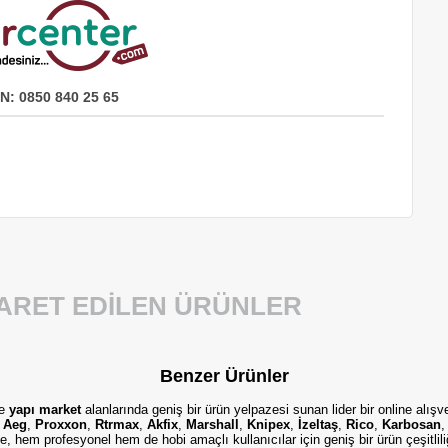
N: 0850 840 25 65
YARET EDILEN ÜRÜNLER
Benzer Ürünler
e
yapı market
alanlarında geniş bir ürün yelpazesi sunan lider bir online alışv
,
Aeg
,
Proxxon
,
Rtrmax
,
Akfix
,
Marshall
,
Knipex
,
İzeltaş
,
Rico
,
Karbosan
, hem profesyonel hem de hobi amaçlı kullanıcılar için geniş bir ürün çeşitlil